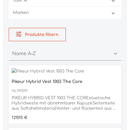
Sale %
Marken
Produkte filtern
Pikeur Hybrid Vest 1003 The Core
HL191591
PIKEUR HYBRID VEST 1003 THE COREelastische
Hybridweste mit abnehmbarer KapuzeSeitenteile
aus SoftshellmaterialVorder- und Rückenteil aus 4
way Stretchmaterial, das eine maximale
Regulärer Preis:
129,95 €
Bewegungsfreiheit garantiertLasercut in den
Seitenteilen, sowie in der Kapuze2-Wege
Kantenreißverschluss und versteckte Seiten-