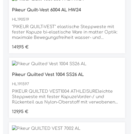
Saum und Armlochhochwertiger Pikeur Flockprint
Pikeur Quilt-Vest 6004 AL HW24
auf der Brust und am Kapuzenrandeasy Handling
durch MAGNETKLICK
HL190519
KapuzenmagnetenMaterial100% POLYESTER
"PIKEUR QUILT-VEST" elastische Steppweste mit
fester Kapuze bi-elastische Ware in matter Optik:
maximale Bewegungsfreiheit wasser- und
windabweisend Comforttemp Fibreballfüllung 100%
Regulärer Preis:
149,95 €
rec.: sorgt für ein sehr gutes
Wärmerückhaltevermöge Lightweigtverarbeitung
strategisch eingearbeitetes Elastik-Innenfutter
Saumgummi mit mattem Pikeur Print
innenliegendes Gummi im Armloch und Saum
Pikeur Quilted Vest 1004 SS26 AL
Untertrittblende in Softshell 2-Wege-Kanten- &
Taschen Reißverschlüsse: in leicht glänzender
HL191597
Optik Material 100% POLYESTER
PIKEUR QUILTED VEST1004 ATHLEISUREleichte
Steppweste mit fester KapuzeVorder-/ und
Rückenteil aus Nylon-Oberstoff mit verwobenen
Kammern und
Regulärer Preis:
129,95 €
FibreballfüllungLightweightverarbeitungeingefasst
e Armlöcher und eingefasster Saumglänzender 2
Wege KantenreißverschlussLeistentaschen mit
verdeckten Reißverschlüssendünne Kapuze im