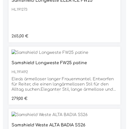
Samshield Longweste ELEA ICE FW25
hintenIngenieurkonstruktionDupont Sorona
Polster®Bequem, wasserabweisend, warm und
HL191273
leichtÖkologisch verantwortungsbewusst gestaltet
Regulärer Preis:
265,00 €
Samshield Longweste FW25 patine
HL191492
Elea's ärmelloser langer Frauenmantel. Entworfen
für Reiter, die einen langärmellosen Stil für den
Alltag suchen.Eleganter Stil, lange ärmellose und
Premium-OberflächenÄrmelloses, knielanges
Regulärer Preis:
279,00 €
Design, abnehmbare Kapuze, voller
ReißverschlussSamshield-Wappen mit Swarovski-
Kristallen® auf der VorderseiteDoppelte Taschen
vorne, Stehkragen und Smocking
hintenIngenieurkonstruktionDupont Sorona
Samshield Weste ALTA BADIA SS26
Polster®Bequem, wasserabweisend, warm und