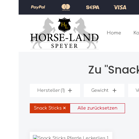
Zum Hauptinhalt springen
Zur Hauptnavigation springen
Home
Ko
Zu "Snac
Es werden 1 Produkte angezeigt.
Hersteller
(1)
Gewicht
V
×
Snack Sticks
Alle zurücksetzen