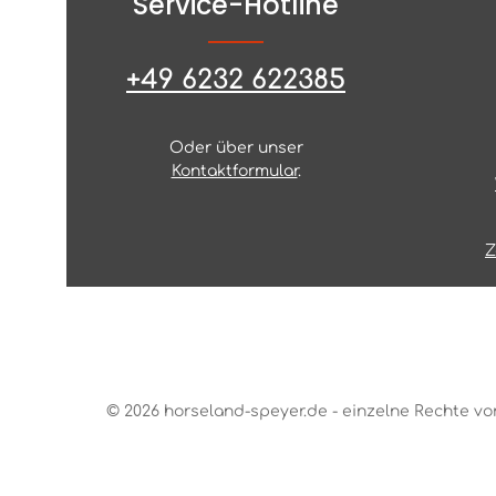
Service-Hotline
+49 6232 622385
Oder über unser
Kontaktformular
.
Z
© 2026 horseland-speyer.de - einzelne Rechte vo