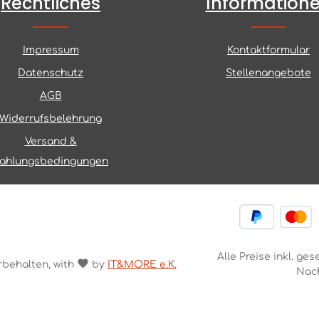
Rechtliches
Information
Impressum
Kontaktformular
Datenschutz
Stellenangebote
AGB
Widerrufsbelehrung
Versand &
ahlungsbedingungen
Alle Preise inkl. ge
rbehalten, with
by
IT&MORE e.K.
Nac