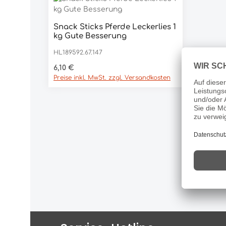
Snack Sticks Pferde Leckerlies 1
Produkt Anzahl: Gib den g
kg Gute Besserung
Stück
HL189592.67.147
Regulärer Preis:
6,10 €
Preise inkl. MwSt. zzgl. Versandkosten