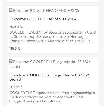
optimale Frontfixierung Gurtschlaufe mit
dreifacher Fixierungsoption für exakte
Positionierung Material 100% BAUMWOLLE
Eskadron BOUCLE HEADBAND H25/26
HL191372
BOUCLÉ HEADBANDAccessoriesBouclé Stirnband
in GrobstrickoptikFleece-InnenseiteHeritage-
EmblemEinheitsgröße Material50% POLYESTER,
20% ACRYL, 18% POLYAMID, 10% WOLLE, 2%
Regulärer Preis:
19,95 €
ELASTHAN
Eskadron COOLER FLY Fliegendecke CS SS26
orchid
HL191622
COOLER FLY Fliegendeckeleichtes, engmaschiges
Cooler-Netzmaterialvereint Abschwitz- und
FliegenabwehrfunktionGlossy
WiderristpolsterLurex-Biese auf Glossy-