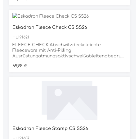
langMaterial100% POLYPROPYLEN
Eskadron Fleece Check CS SS26
HL191621
FLEECE CHECK Abschwitzdeckeleichte
Fleeceware mit Anti-Pilling
Ausrüstungatmungsaktivschweißableitendbedruck
tes KollektionskaroEskadron Schriftzug am Hals,
Regulärer Preis:
69,95 €
beidseitigBrustverschnallung mit
Klettfixierungintegrierter
SchweifriemenMaterial100% POLYESTER
Eskadron Fleece Stamp CS SS26
HL191607