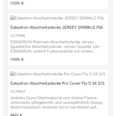
Regulärer Preis:
119,95 €
beidseitigHeritage Emblem,
einseitigDoppelbrustverschnallung mit
Klettfixierungabnehmbare
KreuzbegurtungSchweifriemen
integriertMaterial40% POLYESTER, 60%
Eskadron Abschwitzdecke JERSEY SPARKLE P26
BAUMWOLLE
HL191888
ESKADRON Platinum Abschwitzdecke Jersey
SparkleDie Abschwitzdecke 'Jersey Sparkle' von
ESKADRON vereint Funktionalität mit einem
eleganten, modernen Look. Das schimmernde
Regulärer Preis:
119,95 €
Jersey-Obermaterial verleiht der Decke eine edle
Optik, während die angeraute Unterseite für ein
besonders angenehmes Tragegefühl sorgt und die
Feuchtigkeit zuverlässig nach außen transportiert.
Dank ihrer atmungsaktiven und elastischen
Eskadron Abschwitzdecke Pro Cover Fly D 24 S/S
Eigenschaften unterstützt sie optimal das
schnelle Abschwitzen des Pferdes nach dem
HL190067
Training oder Waschen.Besondere Akzente setzen
die edle Ton-in-Ton Kordel sowie das glossy
stabiles Dura-Obermaterial und dünne Fleece-
Widerristpolster, das zusätzlich vor Druckstellen
Unterseite pflegeleicht und unempfindlich Glossy
schützt und den Tragekomfort erhöht. Die
Widerristpolster dezente ton in ton Kordel auf
hochwertige Verarbeitung macht die
breiter Glossy-Einfassung Eskadron-Logo im
Regulärer Preis:
89,95 €