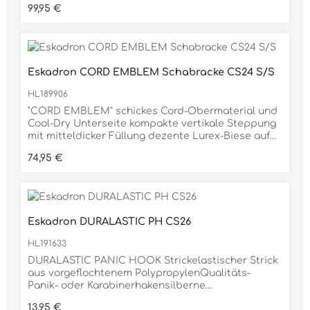
Regulärer Preis:
99,95 €
EinfassungStickzug am Hals, beidseitigEmblem,
beidseitigDoppelbrustverschnallung mit
Klettfixierungabnehmbare
KreuzbegurtungSchweifriemen integriertFlag
Label, einseitigMaterial100% POLYESTER
Eskadron CORD EMBLEM Schabracke CS24 S/S
HL189906
"CORD EMBLEM" schickes Cord-Obermaterial und
Cool-Dry Unterseite kompakte vertikale Steppung
mit mitteldicker Füllung dezente Lurex-Biese auf
Mattgloss-Einfassung Eskadron Emblem,
Regulärer Preis:
74,95 €
beidseitig Mesh-Rückenkanal für optimale
Luftzirkulation Innostrap-System für optimale
Frontfixierung Gurtschlaufe mit dreifacher
Fixierungsoption für exakte Positionierung
Material 100% BAUMWOLLE
Eskadron DURALASTIC PH CS26
HL191633
DURALASTIC PANIC HOOK Strickelastischer Strick
aus vorgeflochtenem PolypropylenQualitäts-
Panik- oder Karabinerhakensilberne
Metallbeschlägeinkl. Eskadron Anhängerca 2m
Regulärer Preis:
13,95 €