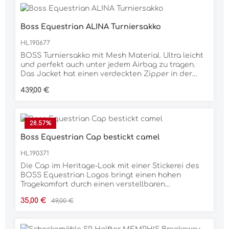
Boss Equestrian ALINA Turniersakko
HL190677
BOSS Turniersakko mit Mesh Material. Ultra leicht
und perfekt auch unter jedem Airbag zu tragen.
Das Jacket hat einen verdeckten Zipper in der
Front und 3 Druckknöpfe mit BOSS Logo. Auf dem
Regulärer Preis:
439,00 €
linken Oberarm ist ein Fake Leder Patch mit BOSS
Logo aufgenäht und der BOSS typische Signature
Streifen ist auf dem Revers angebracht.USP-
atmungsaktiv- Sonnenschutz- 4 Wege-Stretch-
28.57
%
schnelltrocknend- knitterfrei- klimaneutral74%
Boss Equestrian Cap bestickt camel
POLYAMID / 26% ELASTAN
HL190371
Die Cap im Heritage-Look mit einer Stickerei des
BOSS Equestrian Logos bringt einen hohen
Tragekomfort durch einen verstellbaren
Lederriemen mit Schnalle. USP- hoher
Verkaufspreis:
Regulärer Preis:
35,00 €
49,00 €
Tragekomfort - verstellbarer Riemen - Logo-
Signatur an der Seite100 % CO