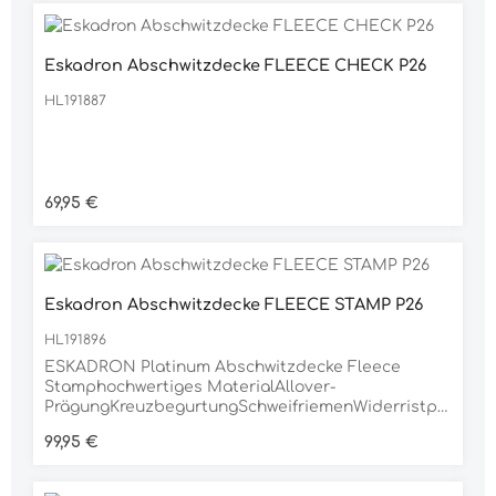
Eskadron Abschwitzdecke FLEECE CHECK P26
HL191887
Regulärer Preis:
69,95 €
Eskadron Abschwitzdecke FLEECE STAMP P26
HL191896
ESKADRON Platinum Abschwitzdecke Fleece
Stamphochwertiges MaterialAllover-
PrägungKreuzbegurtungSchweifriemenWiderristpo
lsterungArt des Brustverschlusses: T-
Regulärer Preis:
99,95 €
Brustverschluss mit Klettwaschbar bis 30°CMit der
Abschwitzdecke Fleece Stamp Bit aus der
ESKADRON Platinum Edition macht das