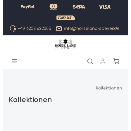
Zum Hauptinhalt springen
+49 6232 622385
info@horseland-speyer.de
Warenk
Kollektionen
Kollektionen