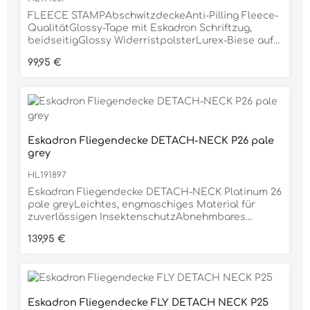
FLEECE STAMPAbschwitzdeckeAnti-Pilling Fleece-
QualitätGlossy-Tape mit Eskadron Schriftzug,
beidseitigGlossy WiderristpolsterLurex-Biese auf
Glossy-EinfassungAllover-
Regulärer Preis:
99,95 €
PrägungDoppelbrustverschnallung mit
Klettfixierunginnenliegende, abnehmbare
KreuzbegurtungSchweifriemen integriertFlag
Label, einseitiginkl. Eskadron
AnhängerMaterial100% POLYESTER
Eskadron Fliegendecke DETACH-NECK P26 pale
grey
HL191897
Eskadron Fliegendecke DETACH-NECK Platinum 26
pale greyLeichtes, engmaschiges Material für
zuverlässigen InsektenschutzAbnehmbares
Halsteil für flexible NutzungGlattes Nylonfutter im
Regulärer Preis:
139,95 €
empfindlichen ScheuerbereichSichere Passform
durch 3-fache BauchbegurtungExklusiver
Platinum-Look mit Glossy-
EinfassungDie Fliegendecke Detach-Neck
Platinum von Eskadron bietet zuverlässigen
Eskadron Fliegendecke FLY DETACH NECK P25
Schutz vor lästigen Insekten und überzeugt