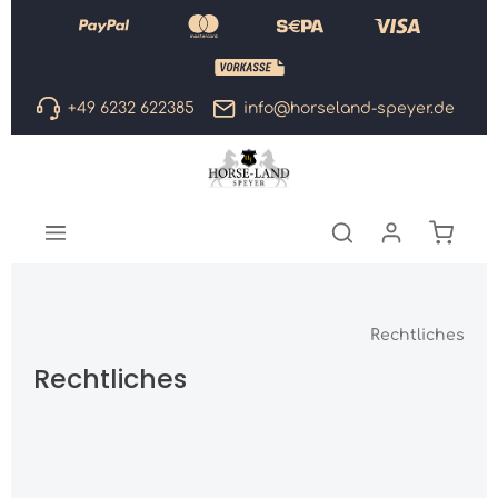
Zum Hauptinhalt springen
+49 6232 622385
info@horseland-speyer.de
Warenk
Rechtliches
Rechtliches