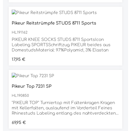
Pikeur Reitstrümpfe STUDS 8711 Sports
HL191162
PIKEUR KNEE SOCKS STUDS 8711 SportsIcon
Labeling SPORTSSchriftzug PIKEUR beides aus
DomestudsMaterial: 97%Polyamid, 3% Elastan
Regulärer Preis:
17,95 €
Pikeur Top 7231 SP
HL190850
"PIKEUR TOP" Turniertop mit Faltenkragen Kragen
mit Kellerfalten, auslaufend im Vorderteil Feines
Rhinestuds Labeling entlang des nahtverdeckten
Reißverschlusses Material 95% BAUMWOLLE, 5%
Regulärer Preis:
69,95 €
ELASTAN