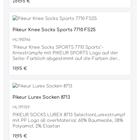
Regulärer Preis:
269,95 €
Piping in Velourslederoptik Unter den Schlitzen:
Streifen in Velourslederoptik Verdeckter RV an der
vorderen Kante Tonig-matte Knöpfe Kante und
Ärmel Tonig-mattes Ärmellogo Material 74%
POLYAMID, 26% ELASTAN
Pikeur Knee Socks Sports 7710 FS25
HL190746
"Pikeur Knee Socks SPORTS 7710 Sports"-
Kniestrümpfe mit PIKEUR SPORTS Logo auf der
Seite- Farblich abgestimmt auf die Farben der
Pikeur Sports Frühjahr/Sommer
Regulärer Preis:
19,95 €
KollektionZusammensetzung: 98% Polyamid, 2%
Elastan
Pikeur Lurex Socken 8713
HL191159
PIKEUR SOCKS LUREX 8713 SelectionLurexstrumpf
mit PP Logo all overMaterial: 60% Baumwolle, 38%
Polyamid, 2% Elastan
Regulärer Preis:
19,95 €