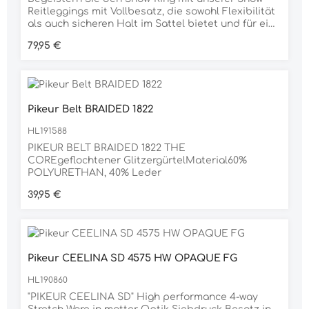
Reitleggings mit Vollbesatz, die sowohl Flexibilität
als auch sicheren Halt im Sattel bietet und für eine
beeindruckende Leistung sorgt. Das Material hält
Regulärer Preis:
79,95 €
nicht nur Feuchtigkeit ab, sondern sorgt auch für
unvergleichlichen Komfort. Dank Atmungsaktivität,
feuchtigkeitsableitender Funktion und 4-Wege-
Stretch sitzen Reitsportfans flexibel und frisch im
Sattel und können im Show-Ring selbstbewusst
Pikeur Belt BRAIDED 1822
glänzen. Dezente und dennoch atemberaubende
Verzierungen aus Swarovski®-Steinen verleihen
HL191588
dem Design einen funkelnden
Touch.Produktbeschreibung:- Atmungsaktiver
PIKEUR BELT BRAIDED 1822 THE
Strickstoff, der schnell trocknet- Kompression -
COREgeflochtener GlitzergürtelMaterial60%
4-Wege-Stretch für uneingeschränkte Bewegung-
POLYURETHAN, 40% Leder
Typisches Kingsland Kronen-Logo - Blickdicht
Regulärer Preis:
39,95 €
Pikeur CEELINA SD 4575 HW OPAQUE FG
HL190860
"PIKEUR CEELINA SD" High performance 4-way