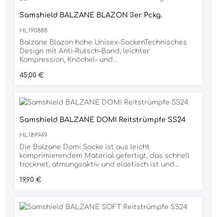
und ein Samshield-Swarovski-Logo hebt den
Samshield BALZANE BLAZON 3er Pckg.
Kragen hervor. Pflegeleicht, maschinenwaschbar
bei 30'. Stoff 2:84 % PES / 16 % EA
HL190888
Balzane Blazon hohe Unisex-SockenTechnisches
Design mit Anti-Rutsch-Band, leichter
Kompression, Knöchel- und
AchillessehnenschutzKontrastierendes Blazon
Regulärer Preis:
45,00 €
Samshield auf der Oberseite der SockeHergestellt
aus leichten, atmungsaktiven Materialien, ideal für
Reiter und SportMaterial:98% Polyamid, 2% Elastan
Samshield BALZANE DOMI Reitstrümpfe SS24
HL189949
Die Balzane Domi Socke ist aus leicht
komprimierendem Material gefertigt, das schnell
trocknet, atmungsaktiv und elastisch ist und
antibakterielle Eigenschaften aufweist, die helfen,
Regulärer Preis:
19,90 €
Gerüche zu kontrollieren. Das obere Band hat eine
rutschfeste, stay put fit, während die Zehe, Ferse
und Achillessehne alle profitieren von dickeren
Stoff für mehr Schutz und Unterstützung. Das
kontrastierende Samshield-Logo und das Wappen