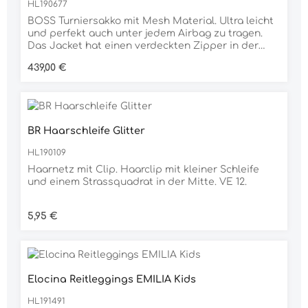
HL190677
BOSS Turniersakko mit Mesh Material. Ultra leicht
und perfekt auch unter jedem Airbag zu tragen.
Das Jacket hat einen verdeckten Zipper in der
Front und 3 Druckknöpfe mit BOSS Logo. Auf dem
Regulärer Preis:
439,00 €
linken Oberarm ist ein Fake Leder Patch mit BOSS
Logo aufgenäht und der BOSS typische Signature
Streifen ist auf dem Revers angebracht.USP-
atmungsaktiv- Sonnenschutz- 4 Wege-Stretch-
schnelltrocknend- knitterfrei- klimaneutral74%
BR Haarschleife Glitter
POLYAMID / 26% ELASTAN
HL190109
Haarnetz mit Clip. Haarclip mit kleiner Schleife
und einem Strassquadrat in der Mitte. VE 12.
Regulärer Preis:
5,95 €
Elocina Reitleggings EMILIA Kids
HL191491