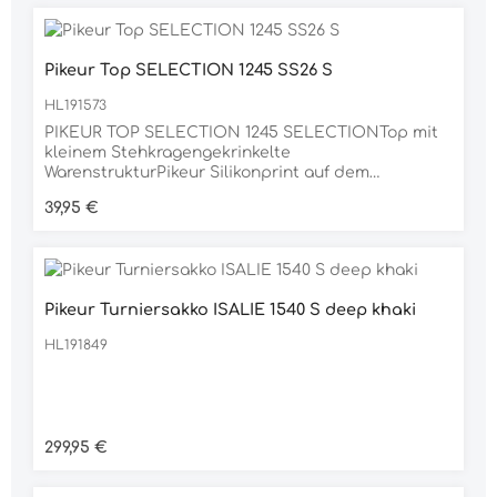
Pikeur Top SELECTION 1245 SS26 S
HL191573
PIKEUR TOP SELECTION 1245 SELECTIONTop mit
kleinem Stehkragengekrinkelte
WarenstrukturPikeur Silikonprint auf dem
RückenMaterial88% POLYESTER, 12% ELASTAN
Regulärer Preis:
39,95 €
Pikeur Turniersakko ISALIE 1540 S deep khaki
HL191849
Regulärer Preis:
299,95 €