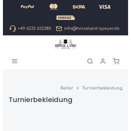
Zum Hauptinhalt springen
+49 6232 622385
info@horseland-speyer.de
Warenk
Reiter
Turnierbekleidung
Turnierbekleidung