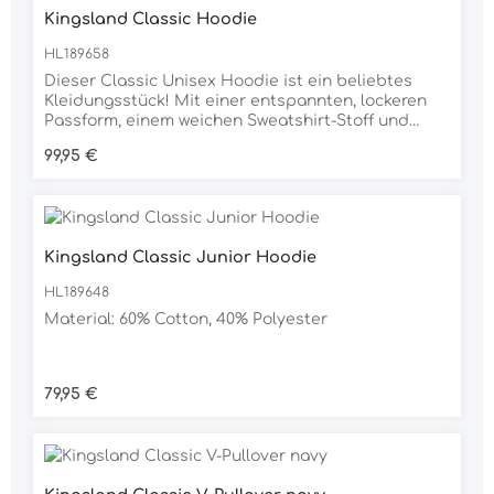
Kingsland Classic Hoodie
HL189658
Dieser Classic Unisex Hoodie ist ein beliebtes
Kleidungsstück! Mit einer entspannten, lockeren
Passform, einem weichen Sweatshirt-Stoff und
einer doppelt dicken Kapuze für zusätzliche
Regulärer Preis:
99,95 €
Wärme kann es kaum bequemer werden.Unsere
Unisex-Artikel können etwas größer ausfallen,
daher empfehlen wir, eine Größe kleiner als üblich
zu wählen.Unsere Unisex-Artikel können etwas
größer ausfallen, daher empfehlen wir, eine Größe
Kingsland Classic Junior Hoodie
kleiner als üblich zu wählen.Material60%
Cotton40% Polyester
HL189648
Material: 60% Cotton, 40% Polyester
Regulärer Preis:
79,95 €