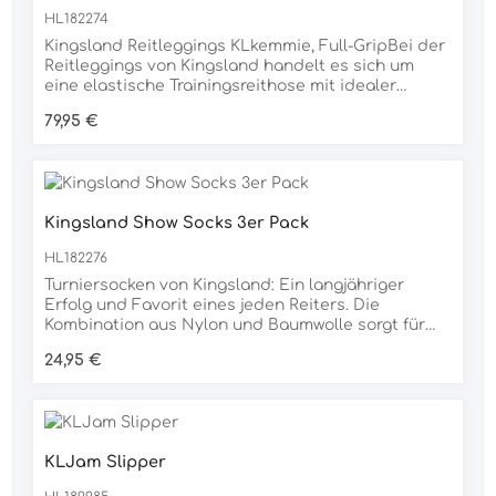
HL182274
Kingsland Reitleggings KLkemmie, Full-GripBei der
Reitleggings von Kingsland handelt es sich um
eine elastische Trainingsreithose mit idealer
Passform. Der hohe Bund sowie die
Regulärer Preis:
79,95 €
Netzgewebeeinsätzen hinter dem Knie und am
unteren Hosenbein versprechen einen hohen
Tragekomfort. Durch ihr Material ist die Reithose
besonders atmungsaktiv und schnell trocknend.
Die eingearbeiteten Handytaschen mit
Kingsland Show Socks 3er Pack
Reißverschluss sowie die Kingsland-Logo-
Stickereien verleihen der Trainingshose eine
HL182276
besondere Optik. Das Full-Grip-Muster sorgt
dabei für optimalen Halt. Sie hat ein Kingsland-
Turniersocken von Kingsland: Ein langjähriger
Metallanhänger am Bund.Material80 % Nylon, 20 %
Erfolg und Favorit eines jeden Reiters. Die
ElasthanHandytascheelastischhoher
Kombination aus Nylon und Baumwolle sorgt für
BundPflegehinweisemaschinenwaschbar bei 30
Tragekomfort. Formbeständig, auch nach vielen
Regulärer Preis:
24,95 €
°Cauf links gedreht waschennicht im Trockner
Wäschen. Im praktischen 3er-Pack
trocknen
erhältlich.Material: 61% Nylon 33% Baumwolle 6%
Elasthane (SPANDEX)
KLJam Slipper