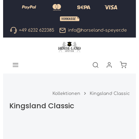
Zum Hauptinhalt springen
+49 6232 622385
info@horseland-speyer.de
Warenk
Kollektionen
Kingsland Classic
Kingsland Classic