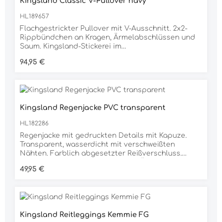
Kingsland Classic V-Pullover navy
HL189657
Flachgestrickter Pullover mit V-Ausschnitt. 2x2-
Rippbündchen an Kragen, Ärmelabschlüssen und
Saum. Kingsland-Stickerei im
Brustbereich.Gewebtes Fähnchen mit KL-Logo
Regulärer Preis:
94,95 €
seitlich am linken Saum.Material80% Cotton
(organic)20% Nylon
Kingsland Regenjacke PVC transparent
HL182286
Regenjacke mit gedruckten Details mit Kapuze.
Transparent, wasserdicht mit verschweißten
Nähten. Farblich abgesetzter Reißverschluss.
Gedruckte Details auf dem linken Ärmel und im
Regulärer Preis:
49,95 €
Brustbereich.Unsere Unisex-Artikel können etwas
größer ausfallen, daher empfehlen wir, eine Größe
kleiner als üblich zu wählen.Material100 %
Polyethylene (EVA)
Kingsland Reitleggings Kemmie FG