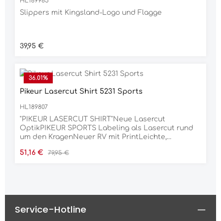
HL189985
Slippers mit Kingsland-Logo und Flagge
Regulärer Preis:
39,95 €
36.01
%
Pikeur Lasercut Shirt 5231 Sports
HL189807
"PIKEUR LASERCUT SHIRT"Neue Lasercut
OptikPIKEUR SPORTS Labeling als Lasercut rund
um den KragenNeuer RV mit PrintLeichte,
angenehme SommerwareMaterial90% POLYESTER,
Verkaufspreis:
Regulärer Preis:
51,16 €
79,95 €
10% ELASTAN
Service-Hotline