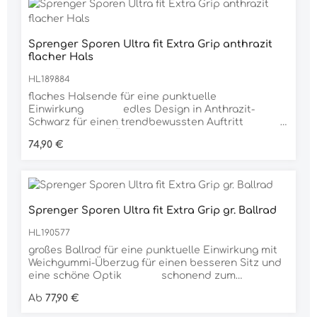
Sprenger Sporen Ultra fit Extra Grip anthrazit
flacher Hals
HL189884
flaches Halsende für eine punktuelle
Einwirkung edles Design in Anthrazit-
Schwarz für einen trendbewussten Auftritt
mit Weichgummi-Überzug für einen besseren Sitz
Regulärer Preis:
74,90 €
und eine schöne Optik schonend zum
Stiefelleder intelligente
Sporenriemenführung für optimalen Sitz am
Stiefel aus bruchfestem, hochwertigem und
rostfreiem Edelstahl gefertigt Material:
Sprenger Sporen Ultra fit Extra Grip gr. Ballrad
Edelstahl rostfrei, anthrazit LPO
Zulassung: • Dressur(pferde)-, Dressurreiter-,
HL190577
Reitpferde-, Gewöhnungs-LP• Spring(pferde)-,
Geländepferde-, Jagdpferde-, Eignungs-LP mit
großes Ballrad für eine punktuelle Einwirkung mit
Gelände• Vielseitigkeits-, Gelände-LP, FN-Hunterkl.
Weichgummi-Überzug für einen besseren Sitz und
Spr. und Gelände• Kombin. Dressur-/Spring-LP
eine schöne Optik schonend zum
analog Eignung mit Gelände Halsende: flach
Stiefelleder intelligente
Regulärer Preis:
Ab
77,90 €
Halslänge: 25 mm Maß ab Stiefel: 31 mm
Sporenriemenführung für optimalen Sitz am
Zielgruppe: Unisex Farbe Gummi: schwarz Die
Stiefel aus bruchfestem, hochwertigem und