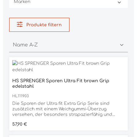
Marken
Produkte filtern
HS SPRENGER Sporen Ultra Fit brown Grip
edelstahl
HL111903
Die Sporen der Ultra fit Extra Grip Serie sind
zusätzlich mit einem Weichgummi-Überzug
versehen, der besonders strapazierfähig und
langlebig ist. Dieser garantiert nicht nur einen
Regulärer Preis:
57,90 €
guten Sitz und einen zeitlosen Look. Auch Deinen
Reitstiefeln tust du damit etwas Gutes, denn durch
den weichen Gummiüberzug wird das Leder