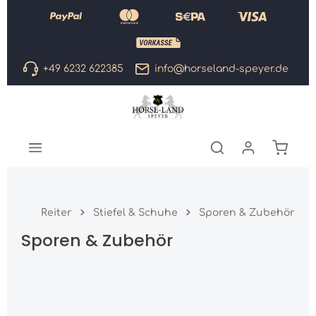
Zum Hauptinhalt springen
+49 6232 622385
info@horseland-speyer.de
Warenk
Reiter
Stiefel & Schuhe
Sporen & Zubehör
Sporen & Zubehör