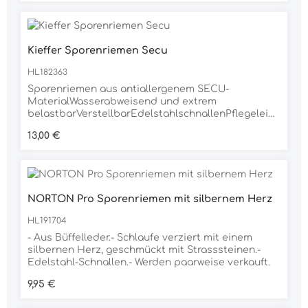
Kieffer Sporenriemen Secu
HL182363
Sporenriemen aus antiallergenem SECU-
MaterialWasserabweisend und extrem
belastbarVerstellbarEdelstahlschnallenPflegeleich
t – einfach abwaschbarLänge inkl. Schnalle: ca.49
Regulärer Preis:
13,00 €
cmBreite: ca. 1,2 cm
NORTON Pro Sporenriemen mit silbernem Herz
HL191704
- Aus Büffelleder.- Schlaufe verziert mit einem
silbernen Herz, geschmückt mit Strasssteinen.-
Edelstahl-Schnallen.- Werden paarweise verkauft.
Regulärer Preis:
9,95 €