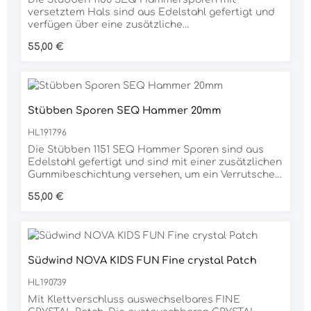
enthalten.Material: Edelstahl rostfrei,
versetztem Hals sind aus Edelstahl gefertigt und
anthrazitLPO Zulassung:• Dressur(pferde)-,
verfügen über eine zusätzliche
Dressurreiter-, Reitpferde-, Gewöhnungs-LP•
Gummibeschichtung, um ein Verrutschen zu
Regulärer Preis:
55,00 €
Spring(pferde)-, Geländepferde-, Jagdpferde-,
verhindern und den Stiefel zu schützen.
Eignungs-LP mit Gelände• Vielseitigkeits-,
Gelände-LP, FN-Hunterkl. Spr. und Gelände•
Kombin. Dressur-/Spring-LP analog Eignung mit
GeländeSynonyme Google:Sporen, Sporen mit
abgerundetem Halsende, Sporen mit Gummi,
Stübben Sporen SEQ Hammer 20mm
Sporen mit Griptechnische Daten Google:aus
HL191796
Edelstahl rostfrei, mit Gummiüberzug, anthrazit,
15mm Halslänge,
Die Stübben 1151 SEQ Hammer Sporen sind aus
anpassbarHalsende: abgerundetZielgruppe: Unis
Edelstahl gefertigt und sind mit einer zusätzlichen
exFarbe Gummi: schwarz
Gummibeschichtung versehen, um ein Verrutschen
zu verhindern und den Stiefel zu schützen.
Regulärer Preis:
55,00 €
Südwind NOVA KIDS FUN Fine crystal Patch
HL190739
Mit Klettverschluss auswechselbares FINE