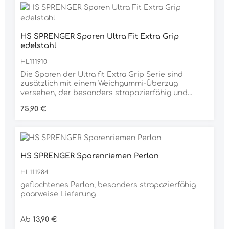
geschont.Ein besonders praktisches Extra: Die
Sporen lassen sich einfach und individuell an
Deinen Fuß anpassen.
HS SPRENGER Sporen Ultra Fit Extra Grip
edelstahl
HL111910
Die Sporen der Ultra fit Extra Grip Serie sind
zusätzlich mit einem Weichgummi-Überzug
versehen, der besonders strapazierfähig und
langlebig ist. Dieser garantiert nicht nur einen
Regulärer Preis:
75,90 €
guten Sitz und einen zeitlosen Look. Auch Deinen
Reitstiefeln tust du damit etwas Gutes, denn durch
den weichen Gummiüberzug wird das Leder
geschont.Ein besonders praktisches Extra: Die
Sporen lassen sich einfach und individuell an
HS SPRENGER Sporenriemen Perlon
Deinen Fuß anpassen.
HL111984
geflochtenes Perlon, besonders strapazierfähig
paarweise Lieferung
Regulärer Preis:
Ab
13,90 €