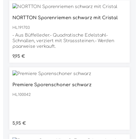
NORTTON Sporenriemen schwarz mit Cristal
HL191703
- Aus Büffelleder.- Quadratische Edelstahl-
Schnallen, verziert mit Strasssteinen.- Werden
paarweise verkauft.
Regulärer Preis:
9,95 €
Premiere Sporenschoner schwarz
HL100042
Regulärer Preis:
5,95 €