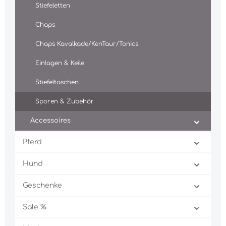
Stiefeletten
Chaps
Chaps Kavalkade/KenTaur/Tonics
Einlagen & Keile
Stiefeltaschen
Sporen & Zubehör
Accessoires
Pferd
Hund
Geschenke
Sale %