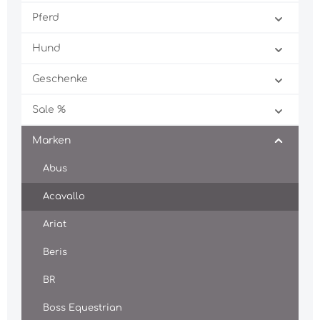
Pferd
Hund
Geschenke
Sale %
Marken
Abus
Acavallo
Ariat
Beris
BR
Boss Equestrian