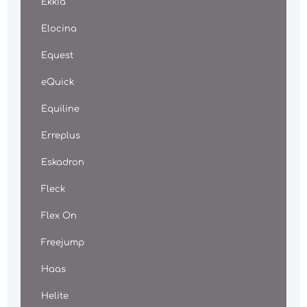
Ekkia
Elocina
Equest
eQuick
Equiline
Erreplus
Eskadron
Fleck
Flex On
Freejump
Haas
Helite