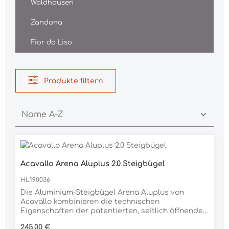
Waldhausen
Zandona
Fior da Liso
Produkte filtern
Acavallo Arena Aluplus 2.0 Steigbügel
HL190036
Die Aluminium-Steigbügel Arena Aluplus von
Acavallo kombinieren die technischen
Eigenschaften der patentierten, seitlich öffnenden
Arena Alupro-Steigbügel mit einer kompletten
Regulärer Preis:
245,00 €