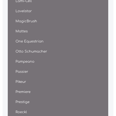
Lami-Cell
Lovelstar
MagicBrush
Mattes
One Equestrian
Otto Schumacher
Pampeano
Passier
Pikeur
Premiere
Prestige
Roeckl