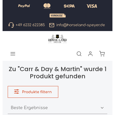
Zum Hauptinhalt springen
+49 6232 622385
info@horseland-speyer.de
Warenk
Zu "Carr & Day & Martin" wurde 1
Produkt gefunden
Produkte filtern