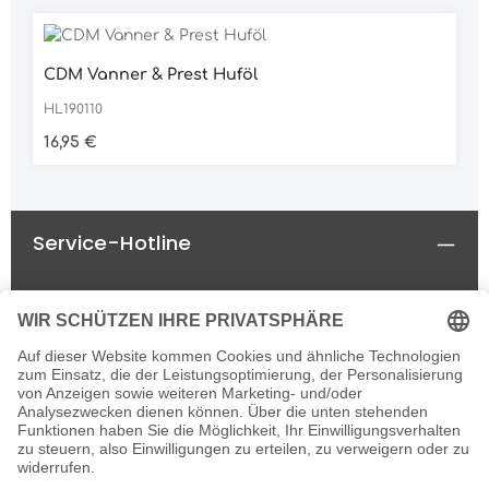
CDM Vanner & Prest Huföl
HL190110
Regulärer Preis:
16,95 €
Service-Hotline
Rechtliches
Informationen
Newsletter