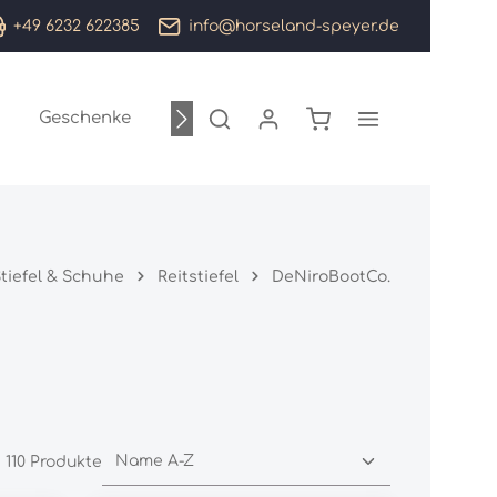
+49 6232 622385
info@horseland-speyer.de
Warenkorb enthält 0
Geschenke
Sale %
Marken
tiefel & Schuhe
Reitstiefel
DeNiroBootCo.
110 Produkte