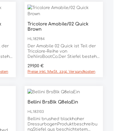
k
Tricolore Amabile/02 Quick
Brown
HL182984
l der
Der Amabile 02 Quick ist Teil der
Tricolore-Reihe von
esteht
DeNiroBootCo.Der Stiefel besteht
n
aus sehr weichem, genarbten
Regulärer Preis:
299,00 €
Leder und ist in den Farben
osten
Preise inkl. MwSt. zzgl. Versandkosten
schwarz, blau oder braun
n 34-
erhältlich.Erhältlich in den Größen
34-46 mit 5 verschiedenen
denen
Wadenhöhen und 8
satz
verschiedenen Wadenweiten. Ein
Elastikeinsatz und die Schnürung
Bellini BrsBlk Q8elaEin
.Mit
am Spann sorgen für optimale
ite,
Passform.Mit Reissverschluss auf
 Gib den gewünschten Wert ein oder
HL183103
le.
der Rückseite, Sporenhalter und
Bellini brushed blackhoher
Gummisohle.
DressurbogenProduktbeschreibu
ngStiefel aus beschichtetem
shed