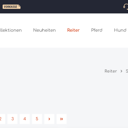
llektionen
Neuheiten
Reiter
Pferd
Hund
Reiter
S
2
3
4
5
Seite
Seite
Seite
Seite