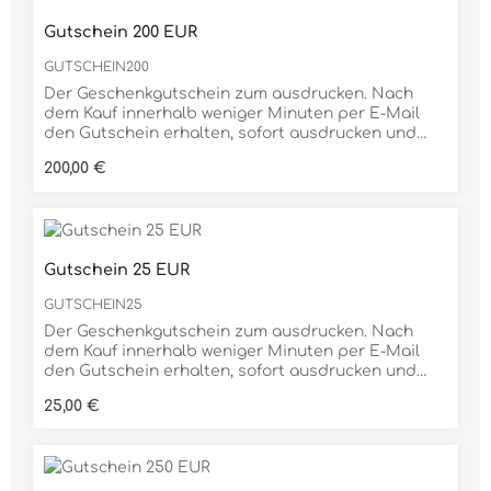
Gutschein 200 EUR
GUTSCHEIN200
Der Geschenkgutschein zum ausdrucken. Nach
dem Kauf innerhalb weniger Minuten per E-Mail
den Gutschein erhalten, sofort ausdrucken und
verschenken. Dank der großen Auswahl an
Regulärer Preis:
200,00 €
unterschiedlichen Produkten ist der
Geschenkgutschein für jeden Anlass die richtige
Wahl.
Gutschein 25 EUR
GUTSCHEIN25
Der Geschenkgutschein zum ausdrucken. Nach
dem Kauf innerhalb weniger Minuten per E-Mail
den Gutschein erhalten, sofort ausdrucken und
verschenken. Dank der großen Auswahl an
Regulärer Preis:
25,00 €
unterschiedlichen Produkten ist der
Geschenkgutschein für jeden Anlass die richtige
Wahl.