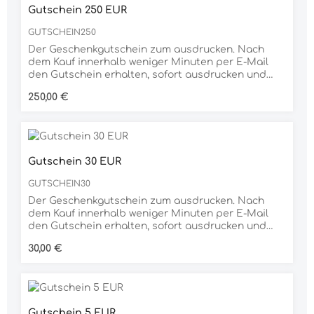
Gutschein 250 EUR
GUTSCHEIN250
Der Geschenkgutschein zum ausdrucken. Nach
dem Kauf innerhalb weniger Minuten per E-Mail
den Gutschein erhalten, sofort ausdrucken und
verschenken. Dank der großen Auswahl an
Regulärer Preis:
250,00 €
unterschiedlichen Produkten ist der
Geschenkgutschein für jeden Anlass die richtige
Wahl.
Gutschein 30 EUR
GUTSCHEIN30
Der Geschenkgutschein zum ausdrucken. Nach
dem Kauf innerhalb weniger Minuten per E-Mail
den Gutschein erhalten, sofort ausdrucken und
verschenken. Dank der großen Auswahl an
Regulärer Preis:
30,00 €
unterschiedlichen Produkten ist der
Geschenkgutschein für jeden Anlass die richtige
Wahl.
Gutschein 5 EUR