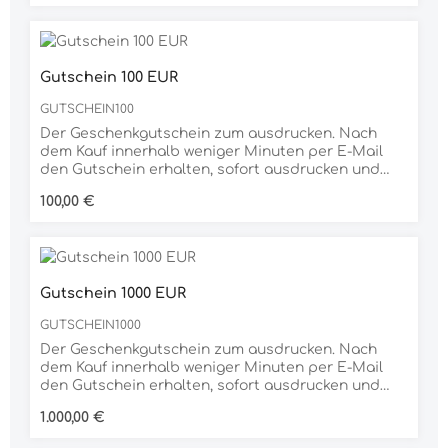
Geschenkgutschein für jeden Anlass die richtige
Wahl.
Gutschein 100 EUR
GUTSCHEIN100
Der Geschenkgutschein zum ausdrucken. Nach
dem Kauf innerhalb weniger Minuten per E-Mail
den Gutschein erhalten, sofort ausdrucken und
verschenken. Dank der großen Auswahl an
Regulärer Preis:
100,00 €
unterschiedlichen Produkten ist der
Geschenkgutschein für jeden Anlass die richtige
Wahl.
Gutschein 1000 EUR
GUTSCHEIN1000
Der Geschenkgutschein zum ausdrucken. Nach
dem Kauf innerhalb weniger Minuten per E-Mail
den Gutschein erhalten, sofort ausdrucken und
verschenken. Dank der großen Auswahl an
Regulärer Preis:
1.000,00 €
unterschiedlichen Produkten ist der
Geschenkgutschein für jeden Anlass die richtige