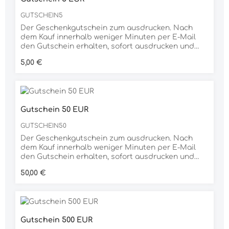
GUTSCHEIN5
Der Geschenkgutschein zum ausdrucken. Nach
dem Kauf innerhalb weniger Minuten per E-Mail
den Gutschein erhalten, sofort ausdrucken und
verschenken. Dank der großen Auswahl an
Regulärer Preis:
5,00 €
unterschiedlichen Produkten ist der
Geschenkgutschein für jeden Anlass die richtige
Wahl.
Gutschein 50 EUR
GUTSCHEIN50
Der Geschenkgutschein zum ausdrucken. Nach
dem Kauf innerhalb weniger Minuten per E-Mail
den Gutschein erhalten, sofort ausdrucken und
verschenken. Dank der großen Auswahl an
Regulärer Preis:
50,00 €
unterschiedlichen Produkten ist der
Geschenkgutschein für jeden Anlass die richtige
Wahl.
Gutschein 500 EUR