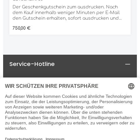
Der Geschenkgutschein zum ausdrucken. Nach
dem Kauf innerhalb weniger Minuten per E-Mail
den Gutschein erhalten, sofort ausdrucken und
verschenken. Dank der großen Auswahl an
Regulärer Preis:
750,00 €
unterschiedlichen Produkten ist der
Geschenkgutschein für jeden Anlass die richtige
Wahl.
Service-Hotline
Rechtliches
Informationen
Newsletter