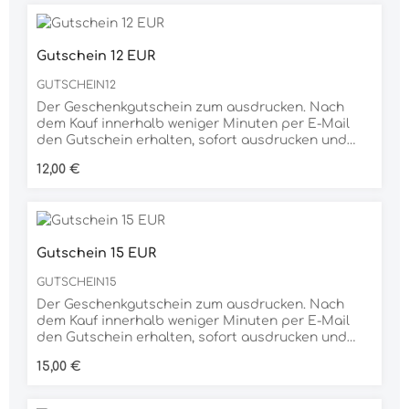
Wahl.
Gutschein 12 EUR
GUTSCHEIN12
Der Geschenkgutschein zum ausdrucken. Nach
dem Kauf innerhalb weniger Minuten per E-Mail
den Gutschein erhalten, sofort ausdrucken und
verschenken. Dank der großen Auswahl an
Regulärer Preis:
12,00 €
unterschiedlichen Produkten ist der
Geschenkgutschein für jeden Anlass die richtige
Wahl.
Gutschein 15 EUR
GUTSCHEIN15
Der Geschenkgutschein zum ausdrucken. Nach
dem Kauf innerhalb weniger Minuten per E-Mail
den Gutschein erhalten, sofort ausdrucken und
verschenken. Dank der großen Auswahl an
Regulärer Preis:
15,00 €
unterschiedlichen Produkten ist der
Geschenkgutschein für jeden Anlass die richtige
Wahl.