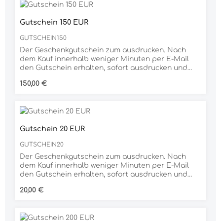
Gutschein 150 EUR
GUTSCHEIN150
Der Geschenkgutschein zum ausdrucken. Nach
dem Kauf innerhalb weniger Minuten per E-Mail
den Gutschein erhalten, sofort ausdrucken und
verschenken. Dank der großen Auswahl an
Regulärer Preis:
150,00 €
unterschiedlichen Produkten ist der
Geschenkgutschein für jeden Anlass die richtige
Wahl.
Gutschein 20 EUR
GUTSCHEIN20
Der Geschenkgutschein zum ausdrucken. Nach
dem Kauf innerhalb weniger Minuten per E-Mail
den Gutschein erhalten, sofort ausdrucken und
verschenken. Dank der großen Auswahl an
Regulärer Preis:
20,00 €
unterschiedlichen Produkten ist der
Geschenkgutschein für jeden Anlass die richtige
Wahl.