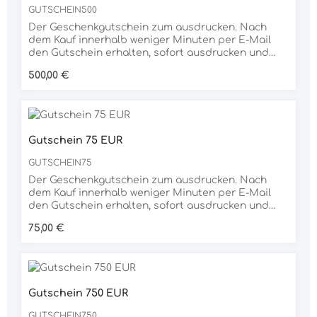
GUTSCHEIN500
Der Geschenkgutschein zum ausdrucken. Nach
dem Kauf innerhalb weniger Minuten per E-Mail
den Gutschein erhalten, sofort ausdrucken und
verschenken. Dank der großen Auswahl an
Regulärer Preis:
500,00 €
unterschiedlichen Produkten ist der
Geschenkgutschein für jeden Anlass die richtige
Wahl.
Gutschein 75 EUR
GUTSCHEIN75
Der Geschenkgutschein zum ausdrucken. Nach
dem Kauf innerhalb weniger Minuten per E-Mail
den Gutschein erhalten, sofort ausdrucken und
verschenken. Dank der großen Auswahl an
Regulärer Preis:
75,00 €
unterschiedlichen Produkten ist der
Geschenkgutschein für jeden Anlass die richtige
Wahl.
Gutschein 750 EUR
GUTSCHEIN750