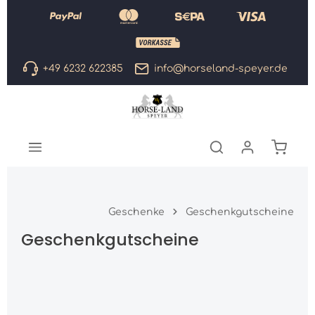
Zum Hauptinhalt springen
+49 6232 622385
info@horseland-speyer.de
Warenk
Geschenke
Geschenkgutscheine
Geschenkgutscheine