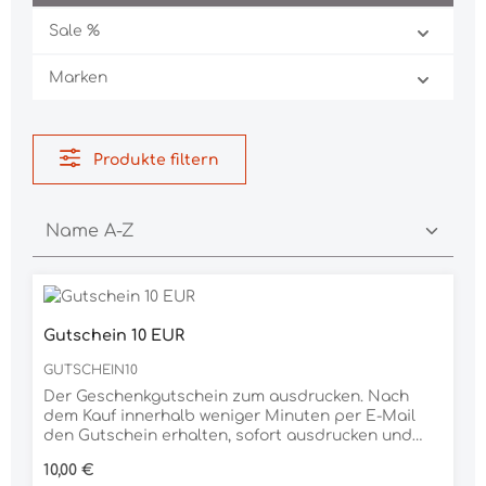
Sale %
Marken
Produkte filtern
Gutschein 10 EUR
GUTSCHEIN10
Der Geschenkgutschein zum ausdrucken. Nach
dem Kauf innerhalb weniger Minuten per E-Mail
den Gutschein erhalten, sofort ausdrucken und
verschenken. Dank der großen Auswahl an
Regulärer Preis:
10,00 €
unterschiedlichen Produkten ist der