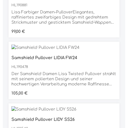
HL190881
Lisa Farbiger Damen-PulloverElegantes,
raffiniertes zweifarbiges Design mit gedrehtem
Strickmuster und gesticktem Samshield-Wappen
mit Swarovski-Details® am OberkörperIdeal für die
Regulärer Preis:
99,00 €
Freizeit, die Komfort und Stil mit einem zeitlos
schmeichelhaften Schnitt
kombiniertMaschinenwaschbarMaterial: 100%
Baumwolle
Samshield Pullover LIDIA FW24
HL190478
Der Samshield Damen Lisa Twisted Pullover strahlt
mit seinem polierten Design und seiner
hochwertigen Verarbeitung moderne Raffinesse
aus. Dieser luxuriöse Pullover mit V-Ausschnitt
Regulärer Preis:
105,00 €
vereint Komfort und Design mit einer
schmeichelhaften Passform und aufwendigen
Details. Das markante gedrehte Muster sorgt für
einen Hauch von Einzigartigkeit, während die
hochwertigen Materialien für Langlebigkeit sorgen.
Samshield Pullover LIDY SS26
Der Samshield Lisa Pullover ist eine vielseitige
und raffinierte Wahl für Reit- oder