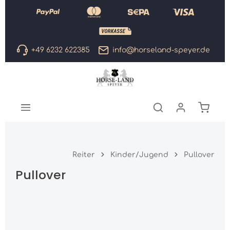
Zum Hauptinhalt springen
+49 6232 622385
info@horseland-speyer.de
Warenk
Reiter
Kinder/Jugend
Pullover
Pullover