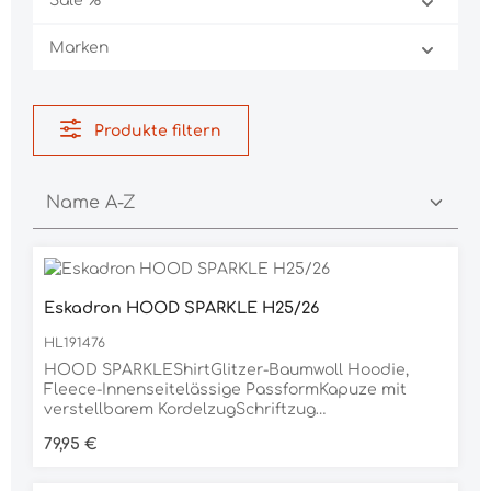
Sale %
Marken
Produkte filtern
Eskadron HOOD SPARKLE H25/26
HL191476
HOOD SPARKLEShirtGlitzer-Baumwoll Hoodie,
Fleece-Innenseitelässige PassformKapuze mit
verstellbarem KordelzugSchriftzug
vorneMaterial15% POLYESTER, 85% BAUMWOLLE
Regulärer Preis:
79,95 €