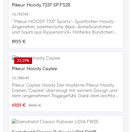
Lilac: rundes Pikeur als Crystal-Silikon Label auf
Pikeur Hoody 7237 SP FS25
der BrustMaterial77% POLYAMID, 23% ELASTAN
HL190745
" Pikeur HOODY 7237 Sports"- Sportlicher Hoody-
Angenehm, sommerliche Ware- Ärmelbündchen
und Saum aus Rippenstrick- Hinteres Bündchen
mit eingewebtem Pikeur in Kontrast- Vorne mit
Regulärer Preis:
89,95 €
Webband zur Befestigung der Kupuzenkordeln, mit
Pikeur Print in weißZusammensetzung: 81%
Polyester, 13% Viskose, 6% Elastan
23.29
%
Pikeur Hoody Caylee
HL188649
Pikeur Caylee Hoody Der moderne Pikeur Hoody
Damen "Caylee" überzeugt mit seinem Design und
dem angenehmen Tragegefühl. Dank dem leichten
Oversize-Schnitt liegt er locker leicht am Körper
Verkaufspreis:
Regulärer Preis:
69,00 €
89,95 €
an. Im trendigen Cropped Style und den schicken
Farben, macht der Hoody Lust auf die
bevorstehende Frühjahrszeit. Mit der leichten
Sommerware überzeugt "Caylee" auch bei
wärmeren Temperaturen mit einem hohen