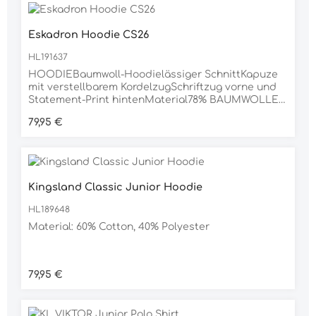
Eskadron Hoodie CS26
HL191637
HOODIEBaumwoll-Hoodielässiger SchnittKapuze
mit verstellbarem KordelzugSchriftzug vorne und
Statement-Print hintenMaterial78% BAUMWOLLE,
17% POLYESTER, 5% ELASTHAN
Regulärer Preis:
79,95 €
Kingsland Classic Junior Hoodie
HL189648
Material: 60% Cotton, 40% Polyester
Regulärer Preis:
79,95 €