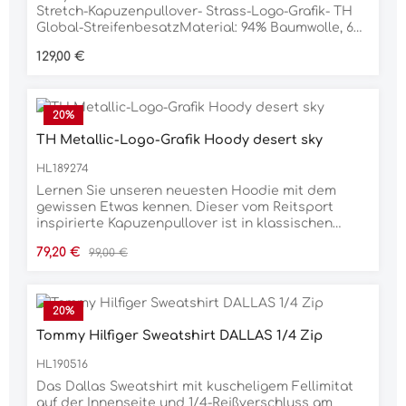
Recyceltes Polyester
Stretch-Kapuzenpullover- Strass-Logo-Grafik- TH
Global-StreifenbesatzMaterial: 94% Baumwolle, 6%
Elastan
Regulärer Preis:
129,00 €
20
%
TH Metallic-Logo-Grafik Hoody desert sky
HL189274
Lernen Sie unseren neuesten Hoodie mit dem
gewissen Etwas kennen. Dieser vom Reitsport
inspirierte Kapuzenpullover ist in klassischen
Tommy-Farben und mit einem Branding mit
Verkaufspreis:
Regulärer Preis:
79,20 €
99,00 €
metallischem Rand versehen und verfügt über
Sonnenschutz und 4-Wege-Stretch, damit Sie sich
im Sattel wohl und geschützt fühlen. Versteckte
Kordeln am Hals und ein lustiges Tommy-Branding
20
%
auf der Kapuze runden den Look ab.94,2 %
Tommy Hilfiger Sweatshirt DALLAS 1/4 Zip
Baumwolle, 5,8 % Elasthan
HL190516
Das Dallas Sweatshirt mit kuscheligem Fellimitat
auf der Innenseite und 1/4-Reißverschluss am