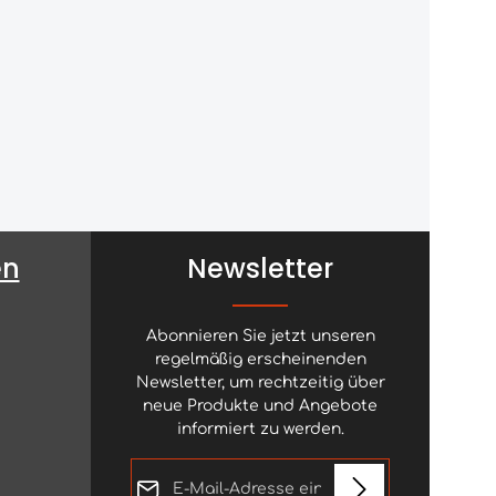
Level 2 Zertifizierung, Faltbar,
Hergestellt in Italien, No-Schweiß-
Technologie, Perfekte Passform,
SLT
TechnologieDisziplin/GebrauchDr
essur, Harness, Springreiten,
Trekking
en
Newsletter
Abonnieren Sie jetzt unseren
regelmäßig erscheinenden
Newsletter, um rechtzeitig über
neue Produkte und Angebote
informiert zu werden.
E-Mail-Adresse*