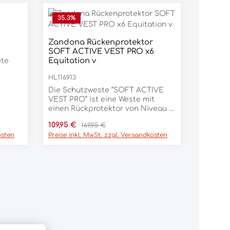
35.3
%
Zandona Rückenprotektor
SOFT ACTIVE VEST PRO x6
Equitation v
ite
HL116913
Die Schutzweste “SOFT ACTIVE
VEST PRO” ist eine Weste mit
einen Rückprotektor von Niveau 2
(Zertifiziert nach der Norm
Verkaufspreis:
Regulärer Preis:
109,95 €
169,95 €
EN1621).Der eingearbeitete
osten
Preise inkl. MwSt. zzgl. Versandkosten
Rückenprotektor sitzt perfekt auf
der Wirbelsäule und schützt
diese zuverlässig nach einem
Sturz.Zusätzlich bietet diese
Weste noch 4 eingearbeitete
Innenpolster (Schock-Absorber),
welche seitlich an den Rippen
sowie rechts und links im
Brustbereich weiteren Schutz
bieten.HAUPTMERKMALE:–
Rückenprotektor Niveau 2 (CE