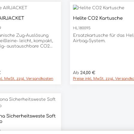
 AIRJACKET
Helite CO2 Kartusche
9
HL180095
anische Zug-Auslösung
Ersatzkartusche für das Hel
eißleine- leicht, kompakt,
Airbag-System.
big- austauschbare CO2
he- zwischen 80-100
kunden Füllzeit- 3D-
 Futterstoff- bis zu 28
er Preis:
Regulärer Preis:
€
Ab
24,00 €
volumenBeschreibungDie
irjacket ist eine leichte
nkl. MwSt. zzgl. Versandkosten
Preise inkl. MwSt. zzgl. Versandk
mpakte Reitschutzweste
egriertem Airbag. Die
dige Verarbeitung
ert eine lange
auer.Mit 14-28 Liter
olumen (je nach
a Sicherheitsweste Soft
ung) bietet die Airjacket
ro
-Weste optimalen Schutz
s, Wirbelsäule, Brustkorb,
4
 Steißbein, Kopf,