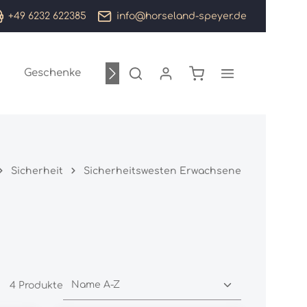
+49 6232 622385
info@horseland-speyer.de
Warenkorb enthält 0
Geschenke
Sale %
Marken
Sicherheit
Sicherheitswesten Erwachsene
4 Produkte