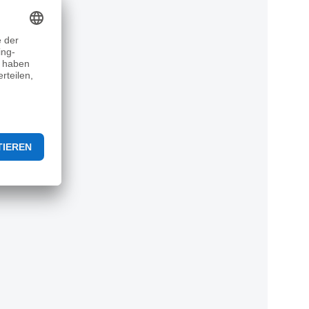
EN1621);– Stoff S.R.T. (Sweat
Removing Textile – ein
atmungsaktiver 3D Stoff, der
entstehende Schweiß von Körper
weg nach außen leitet;–
Elastischer Gurt, verstellbar in
der Taille, dadurch perfekter Sitz
und Stabilität sicherstellen;– Die
Innenpolsterung ist aus E.V.C.
(Evoluted Viscoelastic Cells), ein
innovatives Gummi Mischung mit
hoher Anti-Schock Wirkung;– Hoch
atmungsaktiv;– Einzigartiger
Tragekomfort;– 100% Made in
Italy.Zusätzliche
Informationen:Gewicht0,75
kgFarbeCHIC PLANTS,
VECTORSGroßeS, M, L,
XLHoheVon 158 bis 167 cm, Von 168
bis 177 cmVerkauft als1
StückINTRASTAT
Code95069990TaillenumfangVon
102 bis 114 cm, Von 78 bis 85 cm,
Von 86 bis 93 cm, Von 94 bis 101
cmTechnologienAtmungsaktiv, CE