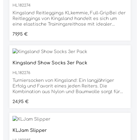
HL182274
Kingsland Reitleggings KLkemmie, Full-GripBei der
Reitleggings von Kingsland handelt es sich um
eine elastische Trainingsreithose mit idealer
Passform. Der hohe Bund sowie die
Regulärer Preis:
79,95 €
Netzgewebeeinsätzen hinter dem Knie und am
unteren Hosenbein versprechen einen hohen
Tragekomfort. Durch ihr Material ist die Reithose
besonders atmungsaktiv und schnell trocknend.
Die eingearbeiteten Handytaschen mit
Kingsland Show Socks 3er Pack
Reißverschluss sowie die Kingsland-Logo-
Stickereien verleihen der Trainingshose eine
HL182276
besondere Optik. Das Full-Grip-Muster sorgt
dabei für optimalen Halt. Sie hat ein Kingsland-
Turniersocken von Kingsland: Ein langjähriger
Metallanhänger am Bund.Material80 % Nylon, 20 %
Erfolg und Favorit eines jeden Reiters. Die
ElasthanHandytascheelastischhoher
Kombination aus Nylon und Baumwolle sorgt für
BundPflegehinweisemaschinenwaschbar bei 30
Tragekomfort. Formbeständig, auch nach vielen
Regulärer Preis:
24,95 €
°Cauf links gedreht waschennicht im Trockner
Wäschen. Im praktischen 3er-Pack
trocknen
erhältlich.Material: 61% Nylon 33% Baumwolle 6%
Elasthane (SPANDEX)
KLJam Slipper