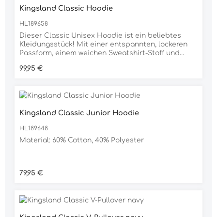
Kingsland Classic Hoodie
HL189658
Dieser Classic Unisex Hoodie ist ein beliebtes
Kleidungsstück! Mit einer entspannten, lockeren
Passform, einem weichen Sweatshirt-Stoff und
einer doppelt dicken Kapuze für zusätzliche
Regulärer Preis:
99,95 €
Wärme kann es kaum bequemer werden.Unsere
Unisex-Artikel können etwas größer ausfallen,
daher empfehlen wir, eine Größe kleiner als üblich
zu wählen.Unsere Unisex-Artikel können etwas
größer ausfallen, daher empfehlen wir, eine Größe
Kingsland Classic Junior Hoodie
kleiner als üblich zu wählen.Material60%
Cotton40% Polyester
HL189648
Material: 60% Cotton, 40% Polyester
Regulärer Preis:
79,95 €