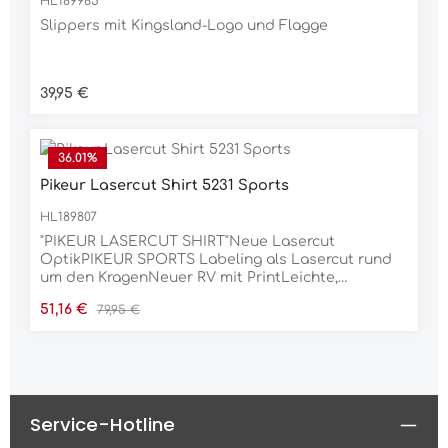
HL189985
Slippers mit Kingsland-Logo und Flagge
Regulärer Preis:
39,95 €
36.01
%
Pikeur Lasercut Shirt 5231 Sports
HL189807
"PIKEUR LASERCUT SHIRT"Neue Lasercut
OptikPIKEUR SPORTS Labeling als Lasercut rund
um den KragenNeuer RV mit PrintLeichte,
angenehme SommerwareMaterial90% POLYESTER,
Verkaufspreis:
Regulärer Preis:
51,16 €
79,95 €
10% ELASTAN
Service-Hotline