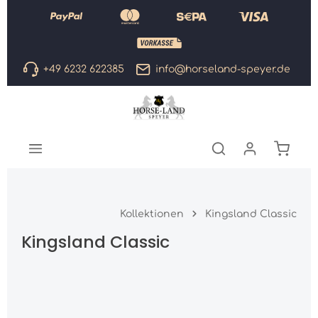
Zum Hauptinhalt springen
+49 6232 622385
info@horseland-speyer.de
Warenk
Kollektionen
Kingsland Classic
Kingsland Classic