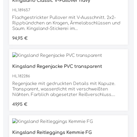
Kingsland Classic V-Pullover navy
HL189657
Flachgestrickter Pullover mit V-Ausschnitt. 2x2-
Rippbündchen an Kragen, Ärmelabschlüssen und
Saum. Kingsland-Stickerei im
Brustbereich.Gewebtes Fähnchen mit KL-Logo
Regulärer Preis:
94,95 €
seitlich am linken Saum.Material80% Cotton
(organic)20% Nylon
Kingsland Regenjacke PVC transparent
HL182286
Regenjacke mit gedruckten Details mit Kapuze.
Transparent, wasserdicht mit verschweißten
Nähten. Farblich abgesetzter Reißverschluss.
Gedruckte Details auf dem linken Ärmel und im
Regulärer Preis:
49,95 €
Brustbereich.Unsere Unisex-Artikel können etwas
größer ausfallen, daher empfehlen wir, eine Größe
kleiner als üblich zu wählen.Material100 %
Polyethylene (EVA)
Kingsland Reitleggings Kemmie FG