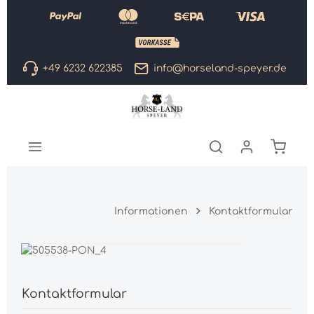
Zum Hauptinhalt springen
+49 6232 622385
info@horseland-speyer.de
Warenk
Informationen
Kontaktformular
Wir freuen uns auf Ihre
Kontaktaufnahme.
Kontaktformular