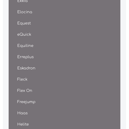
Ekkia
Elocina
Equest
eQuick
Equiline
Erreplus
Eskadron
Fleck
Flex On
Freejump
Haas
Helite