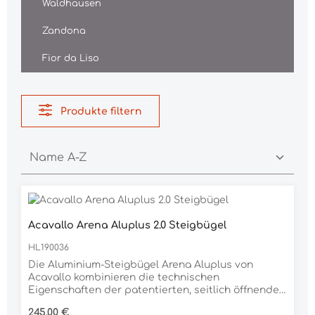
Waldhausen
Zandona
Fior da Liso
Produkte filtern
Acavallo Arena Aluplus 2.0 Steigbügel
HL190036
Die Aluminium-Steigbügel Arena Aluplus von
Acavallo kombinieren die technischen
Eigenschaften der patentierten, seitlich öffnenden
Arena Alupro-Steigbügel mit einer kompletten
Regulärer Preis:
245,00 €