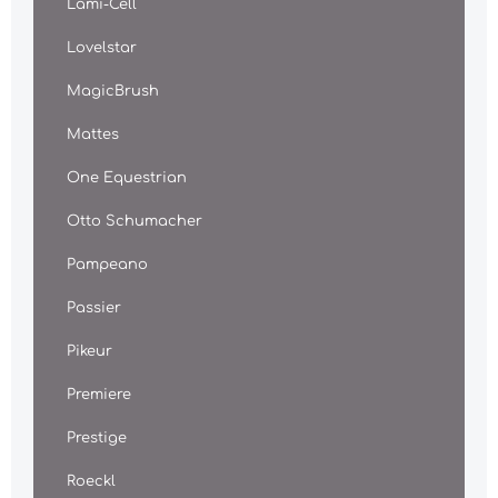
Lami-Cell
Lovelstar
MagicBrush
Mattes
One Equestrian
Otto Schumacher
Pampeano
Passier
Pikeur
Premiere
Prestige
Roeckl