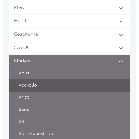
Pferd
Hund
Geschenke
Sale %
Marken
Abus
Acavallo
Ariat
Beris
BR
Boss Equestrian