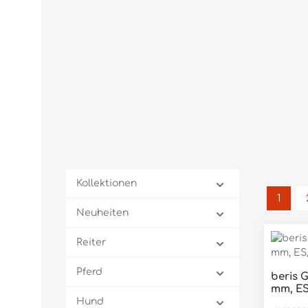
Kollektionen
1
Seite
Neuheiten
Reiter
Pferd
beris 
Pro
mm, ES
Hund