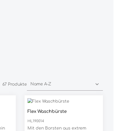
67 Produkte
Flex Waschbürste
rt ein oder benutze die Schaltfläc
HL190014
ein
Mit den Borsten aus extrem