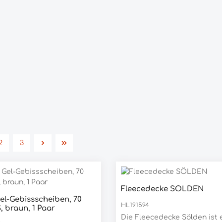
2
3
Seite
Seite
Fleecedecke SÖLDEN
Gel-Gebissscheiben, 70
dukt Anzahl: Gib den gewünschten We
HL191594
, braun, 1 Paar
Stück
Die Fleecedecke Sölden ist 