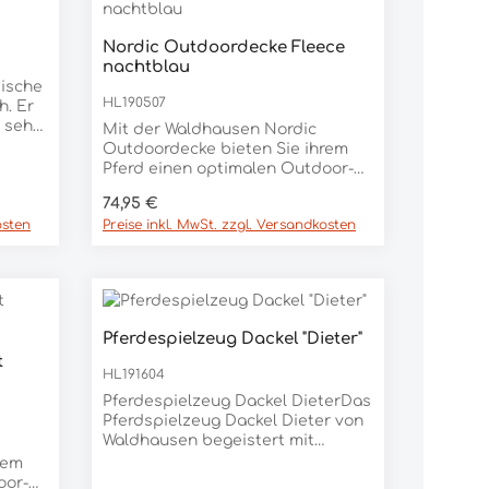
 cm,
Nordic Outdoordecke Fleece
5 l
nachtblau
tische
HL190507
h. Er
t sehr
Mit der Waldhausen Nordic
auch
Outdoordecke bieten Sie ihrem
n der
Pferd einen optimalen Outdoor-
Komfort an kühlen Tagen. Die
Regulärer Preis:
74,95 €
off-
doppelten T-Frontverschlüsse
,5 cm,
osten
Preise inkl. MwSt. zzgl. Versandkosten
sorgen für eine gute Passform.
Das Einfassband mit
reflektierenden Details erhöht die
Sichtbarkeit bei schlechten
Lichtverhältnissen.
Bewegungsfreiheit ist durch die
Pferdespielzeug Dackel "Dieter"
Gehfalte gegeben. Das 600 Denier
Produkt Anzahl: Gib den ge
Stück
t
Außenmaterial ist strapazierfähig
HL191604
und hält ihr Pferd warm und
Pferdespielzeug Dackel DieterDas
trocken. - 600 Denier Ripstop-
Pferdspielzeug Dackel Dieter von
Atmungsaktiv- Wasserdicht
Waldhausen begeistert mit
(Wassersäule 3000 mm)- Doppelter
seinem charmanten Design.
T-Frontverschluss -
rem
Dackel Dieter sorgt für
Befestigungsschlaufen zur
oor-