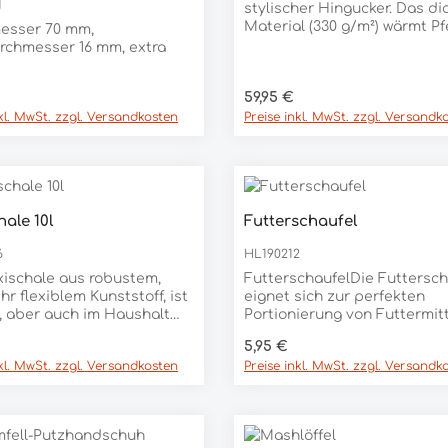
1
stylischer Hingucker. Das di
Material (330 g/m²) wärmt Pf
esser 70 mm,
und Reiter optimal an kalten
rchmesser 16 mm, extra
Tagen. Dank vielseitiger
Einsatzmöglichkeiten ist die
er Preis:
Regulärer Preis:
59,95 €
Fleecedecke Sölden ein ech
Allrounder. Die Streifen am
nkl. MwSt. zzgl. Versandkosten
Preise inkl. MwSt. zzgl. Versandk
unteren Deckenrand setzen
modische Akzente.Maße: 210
cmMaterial: 100 % Polyester
hale 10l
Futterschaufel
6
HL190212
xischale aus robustem,
FutterschaufelDie Futtersch
hr flexiblem Kunststoff, ist
eignet sich zur perfekten
l, aber auch im Haushalt
Portionierung von Futtermitt
ell einsetzbar. Mit zwei
Durch den stabilen Kunststo
er Preis:
Regulärer Preis:
5,95 €
ffen ist sie für die tägliche
die Schaufel eine extrem la
nkl. MwSt. zzgl. Versandkosten
Preise inkl. MwSt. zzgl. Versandk
unverzichtbar und kann als
Nutzungsdauer und kann
, Transport- oder
vielseitig eingesetzt werden
eimer verwendet werden.-
ergonomische Griff ermöglic
bensmittelechtem
eine bequeme Handhabung.
off- Made in
lebensmittelechtem Kunstst