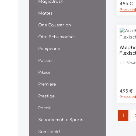
MagicBrush
Regulär
4,95 €
Preise i
Mattes
One Equestrian
Otto Schumacher
Waldha
Pampeano
Pro
Flexisc
Passier
HL18964
Pikeur
Premiere
Regulär
4,95 €
Prestige
Preise i
Roeckl
1
Seite
Schockemöhle Sports
Samshield