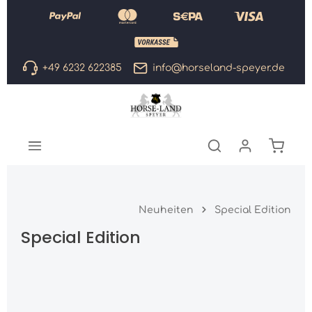
Zum Hauptinhalt springen
+49 6232 622385
info@horseland-speyer.de
Warenk
Neuheiten
Special Edition
Special Edition