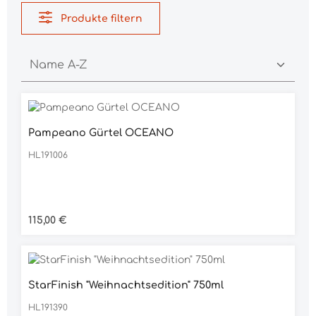
Produkte filtern
Pampeano Gürtel OCEANO
HL191006
Regulärer Preis:
115,00 €
StarFinish "Weihnachtsedition" 750ml
HL191390