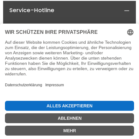
Plastikflasche kann dank eines praktischen
Service-Hotline
Klettverschlusses einfach entfernt oder
ausgetauscht werden. Ein Seil am Rücken
ermöglicht es, Dackel Dieter problemlos
aufzuhängen.Maße: ca. 50 cm x 32 cm x 10 cm
Rechtliches
Informationen
Newsletter
Alle Preise inkl. gesetzl. Mehrwertsteuer zzgl.
Versandkosten
und ggf. Nachnahmegebühren, wenn
nicht anders angegeben.
© 2026 horseland-speyer.de - einzelne Rechte
vorbehalten, with
by
IT&MORE e.K.