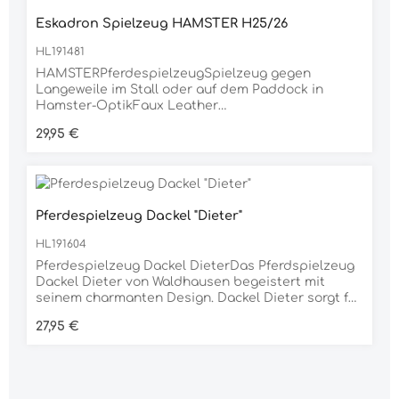
Eskadron Spielzeug HAMSTER H25/26
HL191481
HAMSTERPferdespielzeugSpielzeug gegen
Langeweile im Stall oder auf dem Paddock in
Hamster-OptikFaux Leather
Obermaterialnachhaltige und unbehandelte
Regulärer Preis:
29,95 €
HolzwolleTaue zum Ziehen und KnabbernMaße: H
=30cmMaterial100% POLYESTER
Pferdespielzeug Dackel "Dieter"
HL191604
Pferdespielzeug Dackel DieterDas Pferdspielzeug
Dackel Dieter von Waldhausen begeistert mit
seinem charmanten Design. Dackel Dieter sorgt für
Abwechslung und vertreibt Langeweile im Stall.
Regulärer Preis:
27,95 €
Durch Drücken seines Bauches wird ein lustiges
knackendes Geräusch erzeugt, das die Neugier
der Pferde weckt. Das Spielzeug lässt sich
mühelos greifen und herumschwingen, was für
zusätzlichen Spielspaß sorgt. Die integrierte