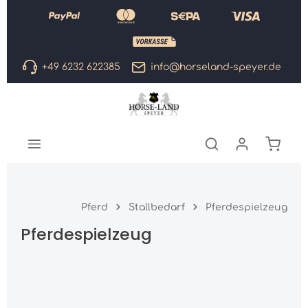
Zum Hauptinhalt springen
+49 6232 622385
info@horseland-speyer.de
Warenk
Pferd
Stallbedarf
Pferdespielzeug
Pferdespielzeug