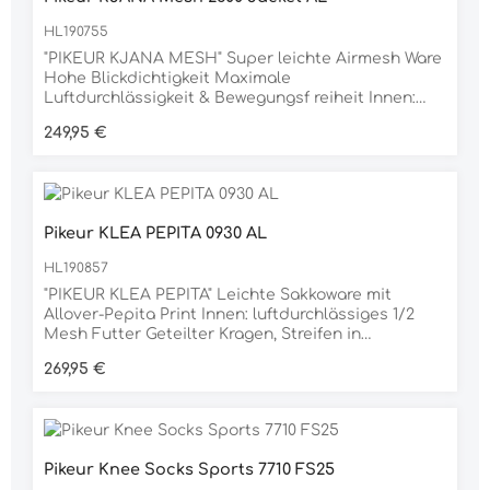
HL190755
"PIKEUR KJANA MESH" Super leichte Airmesh Ware
Hohe Blickdichtigkeit Maximale
Luftdurchlässigkeit & Bewegungsf reiheit Innen:
luftdurchlässiges 1/2 Mesh Futter Sportlicher,
Regulärer Preis:
249,95 €
leicht eckiger Saum vorne Kragen, Revers und
Fake-Paspeltaschen in glatter Ware Schmale Fake-
Paspeltaschen in glatter Ware Flache Drucker an
der Kante, Matt-Glanzeffekt Ärmellogo, Matt-
Glanzeffekt Niete am Ärmel Matt-Glanzeffekt
Pikeur KLEA PEPITA 0930 AL
Material 60% POLYAMID, 40% ELASTAN
HL190857
"PIKEUR KLEA PEPITA" Leichte Sakkoware mit
Allover-Pepita Print Innen: luftdurchlässiges 1/2
Mesh Futter Geteilter Kragen, Streifen in
Velourslederoptik Pattenttaschen mit tonigem
Regulärer Preis:
269,95 €
Piping in Velourslederoptik Unter den Schlitzen:
Streifen in Velourslederoptik Verdeckter RV an der
vorderen Kante Tonig-matte Knöpfe Kante und
Ärmel Tonig-mattes Ärmellogo Material 74%
POLYAMID, 26% ELASTAN
Pikeur Knee Socks Sports 7710 FS25