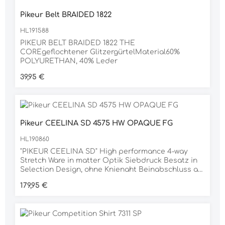
Pikeur Belt BRAIDED 1822
HL191588
PIKEUR BELT BRAIDED 1822 THE
COREgeflochtener GlitzergürtelMaterial60%
POLYURETHAN, 40% Leder
Regulärer Preis:
39,95 €
Pikeur CEELINA SD 4575 HW OPAQUE FG
HL190860
"PIKEUR CEELINA SD" High performance 4-way
Stretch Ware in matter Optik Siebdruck Besatz in
Selection Design, ohne Knienaht Beinabschluss als
Strumpf gearbeitet ermöglicht leichtes An- &
Regulärer Preis:
179,95 €
Ausziehen Breiter Bund mit 2 Bundverschlüssen
Runde Einschubtaschen mit Rhinestones-Flock-
Applikation Fake Paspeltaschen mit Rhinestones-
Flock-Applikation Innenliegendes elastisched
Bundgummi mit antislip Print Rhinestoneslabeling