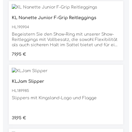
KL Nanette Junior F-Grip Reitleggings
HL190904
Begeistern Sie den Show-Ring mit unserer Show-
Reitleggings mit Vollbesatz, die sowohl Flexibilität
als auch sicheren Halt im Sattel bietet und für eine
beeindruckende Leistung sorgt. Das Material hält
Regulärer Preis:
79,95 €
nicht nur Feuchtigkeit ab, sondern sorgt auch für
unvergleichlichen Komfort. Dank Atmungsaktivität,
feuchtigkeitsableitender Funktion und 4-Wege-
Stretch sitzen Reitsportfans flexibel und frisch im
Sattel und können im Show-Ring selbstbewusst
KLJam Slipper
glänzen. Dezente und dennoch atemberaubende
Verzierungen aus Swarovski®-Steinen verleihen
HL189985
dem Design einen funkelnden
Touch.Produktbeschreibung:- Atmungsaktiver
Slippers mit Kingsland-Logo und Flagge
Strickstoff, der schnell trocknet- Kompression -
4-Wege-Stretch für uneingeschränkte Bewegung-
Typisches Kingsland Kronen-Logo - Blickdicht
Regulärer Preis:
39,95 €