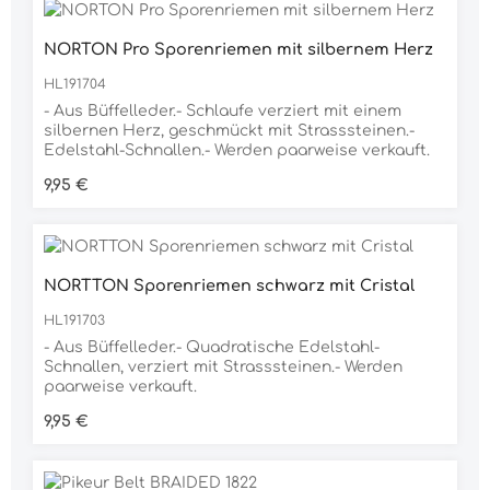
NORTON Pro Sporenriemen mit silbernem Herz
HL191704
- Aus Büffelleder.- Schlaufe verziert mit einem
silbernen Herz, geschmückt mit Strasssteinen.-
Edelstahl-Schnallen.- Werden paarweise verkauft.
Regulärer Preis:
9,95 €
NORTTON Sporenriemen schwarz mit Cristal
HL191703
- Aus Büffelleder.- Quadratische Edelstahl-
Schnallen, verziert mit Strasssteinen.- Werden
paarweise verkauft.
Regulärer Preis:
9,95 €