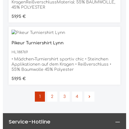
KragenReißverschlussMaterial: 55% BAUMWOLLE,
45% POLYESTER
Regulärer Preis:
59,95 €
Pikeur Turniershirt Lynn
HL188769
• Mädchen-Turniershirt sportiv chic • Steinchen
Applikationen auf dem Kragen • Reißverschluss •
55% Baumwolle 45% Polyester
Regulärer Preis:
59,95 €
1
2
3
4
Seite
Seite
Seite
Seite
Service-Hotline