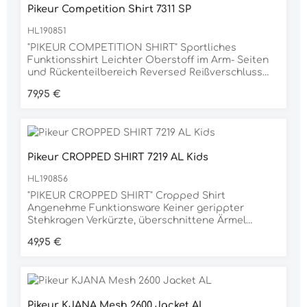
Pikeur Competition Shirt 7311 SP
an der Seitennaht Beidseitiger Pikeur Selection
Print am Beinabschluss Flexopaque Ware: hohe
HL190851
Blickdichtigkeit, kaschiert Unebenheiten, High
performance 4-way Stretch Ware in matter Optik
"PIKEUR COMPETITION SHIRT" Sportliches
und body sculpting Effekt Material 75%
Funktionsshirt Leichter Oberstoff im Arm- Seiten
POLYAMID, 25% ELASTAN
und Rückenteilbereich Reversed Reißverschluss
am Kragen Großes Pikeur-Lasercut Logo auf dem
Regulärer Preis:
79,95 €
Rücken Lasercutstreifen mit kleinem Pikeurprint
neben dem Reißverschluss Sports Icon auf dem
Ärmel Material 90% POLYESTER, 10% ELASTAN
Pikeur CROPPED SHIRT 7219 AL Kids
HL190856
"PIKEUR CROPPED SHIRT" Cropped Shirt
Angenehme Funktionsware Keiner gerippter
Stehkragen Verkürzte, überschnittene Ärmel
Breites Rippenbündchen am Saum Weißes,
Regulärer Preis:
49,95 €
erhabenes Labeling auf dem Vorder-und
Rückenteil Material 84% POLYESTER, 16% ELASTAN
Pikeur KJANA Mesh 2600 Jacket AL