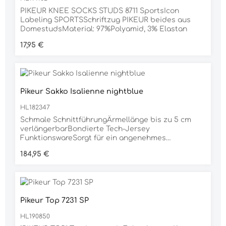
PIKEUR KNEE SOCKS STUDS 8711 SportsIcon
Labeling SPORTSSchriftzug PIKEUR beides aus
DomestudsMaterial: 97%Polyamid, 3% Elastan
Regulärer Preis:
17,95 €
Pikeur Sakko Isalienne nightblue
HL182347
Schmale SchnittführungÄrmellänge bis zu 5 cm
verlängerbarBondierte Tech-Jersey
FunktionswareSorgt für ein angenehmes
Tragegefühl4-Way-Stretch ermöglicht Maximalen
Regulärer Preis:
184,95 €
TragekomfortDezent tonnige Rhinestone-
Applikation an den Pattentaschen, am
Krageneinsatz und im TaillenbereichMaterial85%
POLYAMID, 15% ELASTAN
Pikeur Top 7231 SP
HL190850