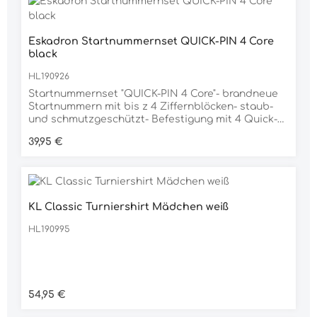
Eskadron Startnummernset QUICK-PIN 4 Core
black
HL190926
Startnummernset "QUICK-PIN 4 Core"- brandneue
Startnummern mit bis z 4 Ziffernblöcken- staub-
und schmutzgeschützt- Befestigung mit 4 Quick-
Pins- paarweise- in praktischer
Regulärer Preis:
39,95 €
Aufbewahrungstasche- Maße: 13,0 x 9,5 cm
KL Classic Turniershirt Mädchen weiß
HL190995
Regulärer Preis:
54,95 €