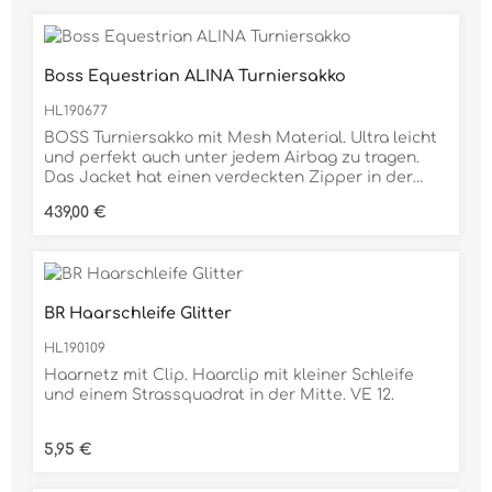
Boss Equestrian ALINA Turniersakko
HL190677
BOSS Turniersakko mit Mesh Material. Ultra leicht
und perfekt auch unter jedem Airbag zu tragen.
Das Jacket hat einen verdeckten Zipper in der
Front und 3 Druckknöpfe mit BOSS Logo. Auf dem
Regulärer Preis:
439,00 €
linken Oberarm ist ein Fake Leder Patch mit BOSS
Logo aufgenäht und der BOSS typische Signature
Streifen ist auf dem Revers angebracht.USP-
atmungsaktiv- Sonnenschutz- 4 Wege-Stretch-
schnelltrocknend- knitterfrei- klimaneutral74%
BR Haarschleife Glitter
POLYAMID / 26% ELASTAN
HL190109
Haarnetz mit Clip. Haarclip mit kleiner Schleife
und einem Strassquadrat in der Mitte. VE 12.
Regulärer Preis:
5,95 €