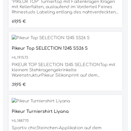
"PIKEUR TOP" Turniertop mit Faltenkragen Kragen
mit Kellerfalten, auslaufend im Vorderteil Feines
Rhinestuds Labeling entlang des nahtverdeckten
Reißverschlusses Material 95% BAUMWOLLE, 5%
Regulärer Preis:
69,95 €
ELASTAN
Pikeur Top SELECTION 1245 SS26 S
HL191573
PIKEUR TOP SELECTION 1245 SELECTIONTop mit
kleinem Stehkragengekrinkelte
WarenstrukturPikeur Silikonprint auf dem
RückenMaterial88% POLYESTER, 12% ELASTAN
Regulärer Preis:
39,95 €
Pikeur Turniershirt Liyana
HL188770
Sportiv chicSteinchen-Applikation auf dem