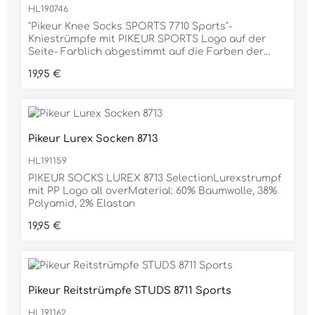
HL190746
"Pikeur Knee Socks SPORTS 7710 Sports"-
Kniestrümpfe mit PIKEUR SPORTS Logo auf der
Seite- Farblich abgestimmt auf die Farben der
Pikeur Sports Frühjahr/Sommer
Regulärer Preis:
19,95 €
KollektionZusammensetzung: 98% Polyamid, 2%
Elastan
Pikeur Lurex Socken 8713
HL191159
PIKEUR SOCKS LUREX 8713 SelectionLurexstrumpf
mit PP Logo all overMaterial: 60% Baumwolle, 38%
Polyamid, 2% Elastan
Regulärer Preis:
19,95 €
Pikeur Reitstrümpfe STUDS 8711 Sports
HL191162