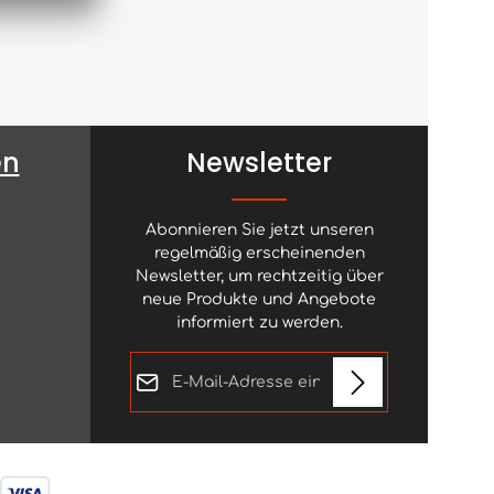
en
Newsletter
Abonnieren Sie jetzt unseren
regelmäßig erscheinenden
Newsletter, um rechtzeitig über
neue Produkte und Angebote
informiert zu werden.
E-Mail-Adresse*
Diese Seite ist durch reCAPTCHA geschützt
Datenschutz
und es gelten die
Datenschutzrichtlinie
und
Die mit einem Stern (*) markierten
Ich habe die
Nutzungsbedingungen
.
Felder sind Pflichtfelder.
Datenschutzbestimmungen