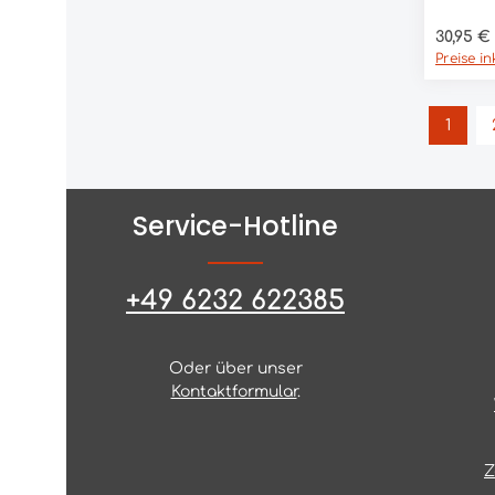
Simsala
Regulär
30,95 €
Preise i
1
Seite
Service-Hotline
+49 6232 622385
Oder über unser
Kontaktformular
.
Z