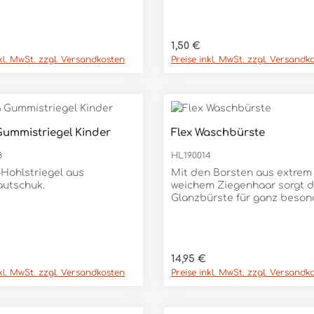
lege. - Maße: ca. 10 cm x
2,9 cmMaterial: PUR-
toff auf Polyether-Basis
er Preis:
Regulärer Preis:
1,50 €
nkl. MwSt. zzgl. Versandkosten
Preise inkl. MwSt. zzgl. Versandk
Gummistriegel Kinder
Flex Waschbürste
8
HL190014
Hohlstriegel aus
Mit den Borsten aus extrem
autschuk.
weichem Ziegenhaar sorgt d
Glanzbürste für ganz beson
Streicheleinheiten und entf
feinen Staub und lässt das F
schön glänzen.Die hochwert
Waldhausen Flex-Serie ist d
er Preis:
Regulärer Preis:
14,95 €
ihres zweifach biegsamen
nkl. MwSt. zzgl. Versandkosten
Preise inkl. MwSt. zzgl. Versandk
Rückens besonders schonen
die Handgelenke und passt 
den Konturen des Pferdes o
an.Maße: Rücken: 18,5 cm, Bo