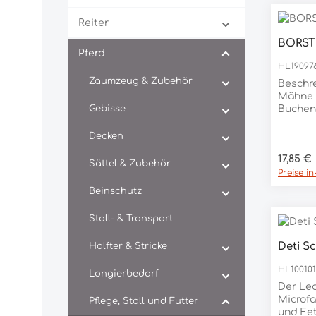
Reiter
BORST
Pro
Pferd
HL19097
Zaumzeug & Zubehör
Beschre
Mähne 
Gebisse
Buchenh
Sanft 
Ihres
Decken
Pferd
Regulär
17,85 €
:Buchen
Sättel & Zubehör
Preise i
Beinschutz
Stall- & Transport
Deti S
Halfter & Stricke
Pro
HL10010
Longierbedarf
Der Le
Microfa
Pflege, Stall und Futter
und Fet