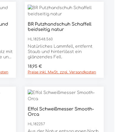
rt ein oder benutze die Schaltfläc
rund
BR Putzhandschuh Schaffell
 Gib den gewünschten Wert ein oder
Produkt Anzahl: Gib den ge
beidseitig natur
Stück
HL182548.560
Natürliches Lammfell, entfernt
lz mit
Staub und hinterlässt ein
ne und
glänzendes Fell.
Regulärer Preis:
18,95 €
NG
osten
Preise inkl. MwSt. zzgl. Versandkosten
rt ein oder benutze die Schaltfläc
 Gib den gewünschten Wert ein oder
Effol Schweißmesser Smooth-
Produkt Anzahl: Gib den ge
Orca
Stück
HL182257
Aus der Natur entsprungen.Nach