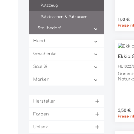
Lederpf
Putzzeug
8 cm x 
Schaums
Putztaschen & Putzboxen
Regulär
1,00 €
Preise i
Stallbedarf
Hund
Geschenke
Ekkia 
Sale %
HL18227
Gummi-
Naturk
Marken
Hersteller
Regulär
3,50 €
Farben
Preise i
Unisex