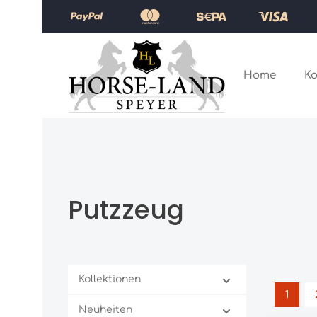
Zum Hauptinhalt springen
Zur Hauptnavigation springen
Home
Ko
Putzzeug
Kollektionen
1
Seite
Neuheiten