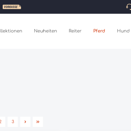
llektionen
Neuheiten
Reiter
Pferd
Hund
2
3
Seite
Seite