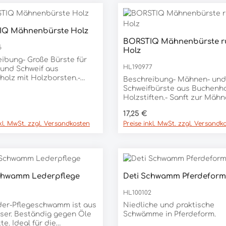
IQ Mähnenbürste Holz
dukt Anzahl: Gib den gewünschten We
Stück
BORSTIQ Mähnenbürste 
Produkt Anzahl:
6
Holz
Stück
ibung- Große Bürste für
HL190977
und Schweif aus
olz mit Holzborsten.-
Beschreibung- Mähnen- und
zur Mähne und zum Schweif
Schweifbürste aus Buchenho
Holzstiften.- Sanft zur Mäh
es.ZUSAMMENSETZUNG
zum Schweif Ihres
er Preis:
Regulärer Preis:
17,25 €
holz.
Pferdes.ZUSAMMENSETZU
nkl. MwSt. zzgl. Versandkosten
Preise inkl. MwSt. zzgl. Versandk
:Buchenholz.
chwamm Lederpflege
Deti Schwamm Pferdeform
dukt Anzahl: Gib den gewünschten We
Produkt Anzahl:
Stück
Stück
1
HL100102
der-Pflegeschwamm ist aus
Niedliche und praktische
ser. Beständig gegen Öle
Schwämme in Pferdeform.
te. Ideal für die