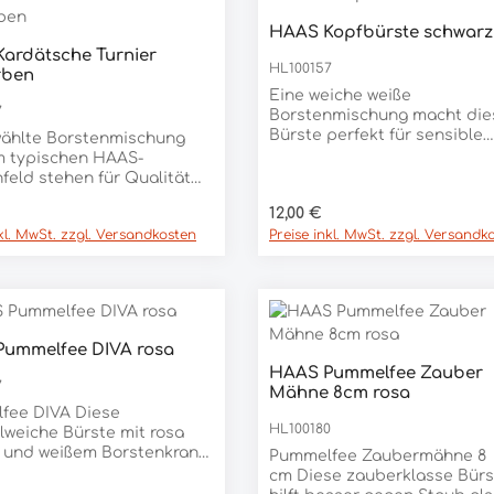
hmutzabweisender
g. Macht das Haar durch
HAAS Kopfbürste schwarz
Produkt Anzahl:
ikonölemulsion locker und
Stück
ardätsche Turnier
dukt Anzahl: Gib den gewünschten We
ch glänzend. Es wird
HL100157
rben
Stück
rei, leicht kämmbar und
Eine weiche weiße
Volumen - ohne dass es
7
Borstenmischung macht die
nstlich anfühlt. Die hohe
Bürste perfekt für sensible
ählte Borstenmischung
z- und staubabweisende
Stellen wie etwa den
m typischen HAAS-
sende Wirkung hält über
Kopf.Produktmaße: 140 x
feld stehen für Qualität
e Tage an. Dermatologisch
n überzeugendes Putz- und
r gut getestet, für eine
er Preis:
Regulärer Preis:
12,00 €
rgebnis. Die Borsten
ve, aber schonende Pflege.
nkl. MwSt. zzgl. Versandkosten
Preise inkl. MwSt. zzgl. Versandk
für ein wunderbar seidiges
nzendes Fell und fördern
chblutung. Somit ist das
ptimal für den Ausritt
itet.
ummelfee DIVA rosa
dukt Anzahl: Gib den gewünschten We
Stück
HAAS Pummelfee Zauber
Produkt Anzahl:
7
Mähne 8cm rosa
Stück
fee DIVA Diese
HL100180
weiche Bürste mit rosa
l und weißem Borstenkranz
Pummelfee Zaubermähne 8
t deinem Einhorn ein
cm Diese zauberklasse Bürs
des Finish aufs Fell!