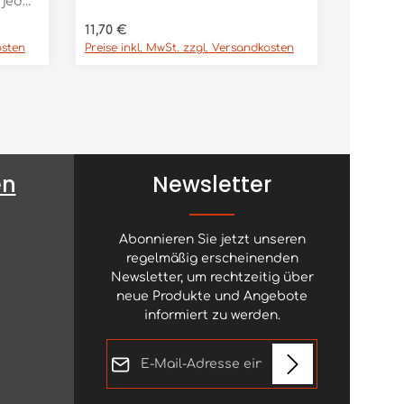
 jeder
geeignet für die Kopfpartie und
Regulärer Preis:
11,70 €
andere Bereiche, an denen dein
Pferd sich vor dem Putzen mit
osten
Preise inkl. MwSt. zzgl. Versandkosten
regulären Kardätschen scheut.
en
Newsletter
Abonnieren Sie jetzt unseren
regelmäßig erscheinenden
Newsletter, um rechtzeitig über
neue Produkte und Angebote
informiert zu werden.
E-Mail-Adresse*
Diese Seite ist durch reCAPTCHA geschützt