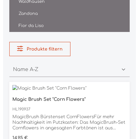
Waldhausen
Zandona
Fior da Liso
Produkte filtern
Magic Brush Set "Corn Flowers"
HL190937
MagicBrush Bürstenset CornFlowersFür mehr
Nachhaltigkeit im Putzkasten: Das MagicBrush-Set
Cornflowers in angesagten Farbtönen ist aus
recyceltem PE gefertigt. Dazu werden gebrauchte
Regulärer Preis:
14,95 €