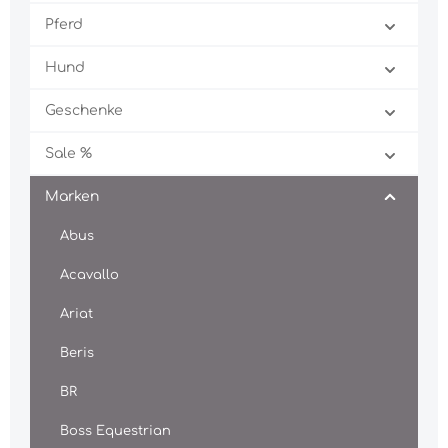
Pferd
Hund
Geschenke
Sale %
Marken
Abus
Acavallo
Ariat
Beris
BR
Boss Equestrian