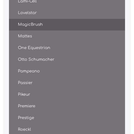
Lami-Cell
Lovelstar
MagicBrush
Mattes
One Equestrian
Otto Schumacher
Pampeano
Passier
Pikeur
Premiere
Prestige
Roeckl