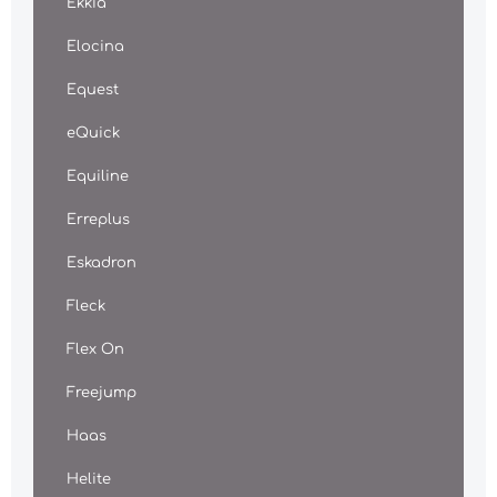
Ekkia
Elocina
Equest
eQuick
Equiline
Erreplus
Eskadron
Fleck
Flex On
Freejump
Haas
Helite