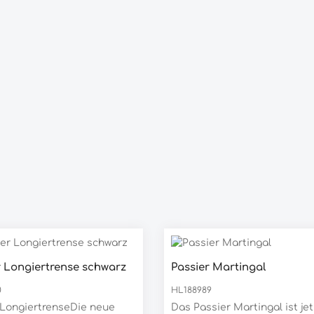
r Longiertrense schwarz
Passier Martingal
0
HL188989
rLongiertrenseDie neue
Das Passier Martingal ist jet