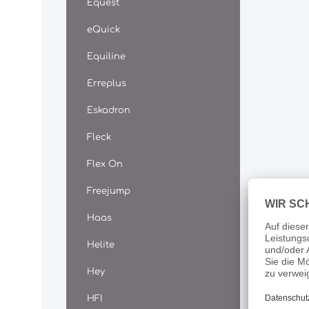
Equest
Qualitä
besonde
eQuick
damit s
erhalte
Equiline
Ledersa
mindest
Erreplus
dem Rei
auch vo
gereini
Eskadron
Lederb
Um das
Fleck
schütze
anzugre
Flex On
Passier
Lederb
Freejump
Haas
Helite
Hey
HFI