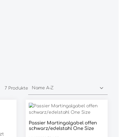
7 Produkte
Passier Martingalgabel offen
Produkt Anzahl: Gib den ge
schwarz/edelstahl One Size
Stück
zt