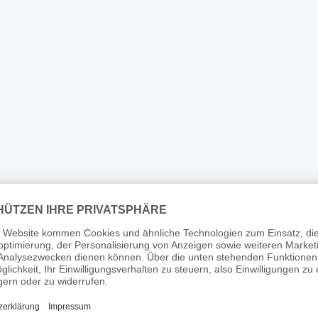
tsprodukt sollte
rs gut gepflegt werden,
eine Hochwertigkeit lange
n bleibt. Passier
ttelgurte sollten daher
ens alle fünf Tage nach
ten sowohl von oben als
n unten sorgfältig
gt und anschließend mit
alsam eingefettet werden.
 Qualitätsleder zu
n und nicht zusätzlich
ifen, dürfen zur Pflege nur
 Sattelseife und Passier
alsam verwendet werden.