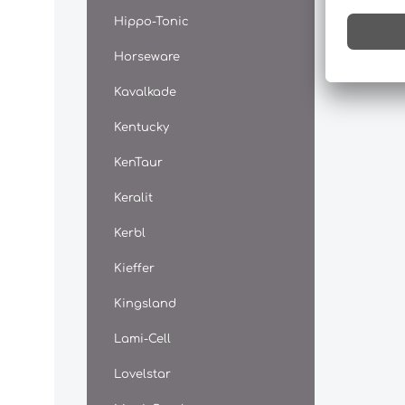
Hippo-Tonic
Horseware
Kavalkade
Kentucky
KenTaur
Keralit
Kerbl
Kieffer
Kingsland
Lami-Cell
Lovelstar