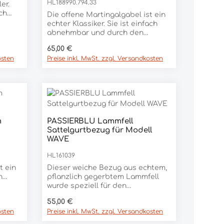
HL188990.794.33
er.
ch
Die offene Martingalgabel ist ein
echter Klassiker. Sie ist einfach
r
abnehmbar und durch den
riemen
Karabinerhaken auch leicht wieder
Regulärer Preis:
65,00 €
m
zu befestigen. Natürlich ist sie
osten
Preise inkl. MwSt. zzgl. Versandkosten
auch in der Länge verstellbar und
len.
mit praktischen Click-Ringen
en
ausgestattet. Größe One size fits
ssig
all Farben Schwarz Havanna
Beschläge Edelstahl Messing
m
PASSIERBLU Lammfell
Sattelgurtbezug für Modell
WAVE
HL161039
t ein
Dieser weiche Bezug aus echtem,
h
pflanzlich gegerbtem Lammfell
t
wurde speziell für den
nd
PASSIERBLU Wave Sattelgurt
Regulärer Preis:
55,00 €
entwickelt und macht den Gurt
osten
Preise inkl. MwSt. zzgl. Versandkosten
n
noch angenehmer fürs Pferd.
r
Besonders praktisch: die