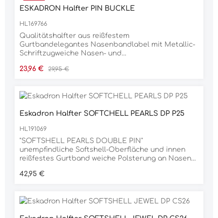
ESKADRON Halfter PIN BUCKLE
HL169766
Qualitätshalfter aus reißfestem
Gurtbandelegantes Nasenbandlabel mit Metallic-
Schriftzugweiche Nasen- und
GenickpolsterungDornschnallenverschluss links
Verkaufspreis:
Regulärer Preis:
23,96 €
29,95 €
und im Kinnbereichhochwertig glänzende Silber-
Beschläge 8% Polyacryl 92% Polyvinylchlorid
Eskadron Halfter SOFTCHELL PEARLS DP P25
HL191069
"SOFTSHELL PEARLS DOUBLE PIN"
unempfindliche Softshell-Oberfläche und innen
reißfestes Gurtband weiche Polsterung an Nasen-
und Genickstücken Dornschnallenverschlüsse zum
Regulärer Preis:
42,95 €
optimalen Zentrieren, beidseitig weitere
Verstellmöglichkeit im Kinnbereich hochwertig
taupe farbene Metallbeschläge eingelegte Perlen
auf dem Nasenband zusätzliche Eskadron-
Metallplakette auf der linken Seite Material 80%