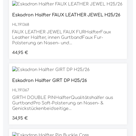
Kinnbereichhochwertig glänzende Silber-
Beschläge100%PES
Eskadron Halfter FAUX LEATHER JEWEL H25/26
HL191368
FAUX LEATHER JEWEL FAUX FURHalfterFaux
Leather Halfter, innen GurtbandFaux Fur-
Polsterung an Nasen- und
Genickstückenbeidseitige
Regulärer Preis:
44,95 €
DornschnallenverschlüsseVerstellmöglichkeit im
Kinnbereichgoldene MetallbeschlägeSteinchen
auf dem NasenriemenEskadron-Metallplakette auf
der linken SeiteMaterial100% PVC
Eskadron Halfter GIRT DP H25/26
HL191367
GIRTH DOUBLE PINHalfterQualitätshalfer aus
GurtbandPro Soft-Polsterung an Nasen- &
Genickstückenbeidseitige
DornschnallenverschlüsseVerstellmöglichkeit im
Regulärer Preis:
34,95 €
Kinnbereichgoldene MetallbeschlägeHeritage-
Schriftzug auf dem NasenbandEskadron-
Metallplakette auf der linken SeiteMaterial100%
POLYPROPYLEN