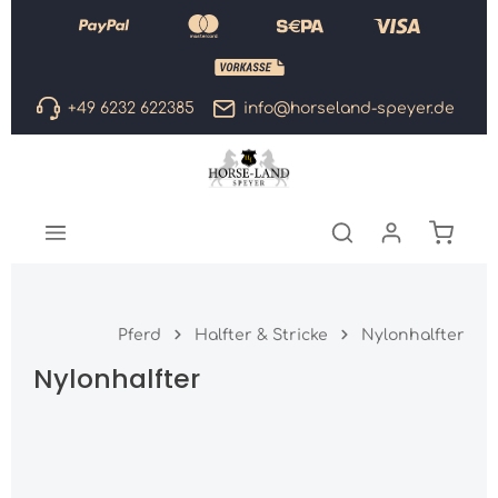
Zum Hauptinhalt springen
+49 6232 622385
info@horseland-speyer.de
Warenk
Pferd
Halfter & Stricke
Nylonhalfter
Nylonhalfter