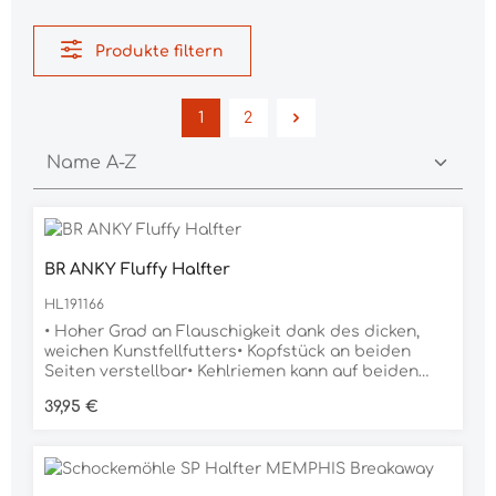
Produkte filtern
1
2
Seite
Seite
BR ANKY Fluffy Halfter
HL191166
• Hoher Grad an Flauschigkeit dank des dicken,
weichen Kunstfellfutters• Kopfstück an beiden
Seiten verstellbar• Kehlriemen kann auf beiden
Seiten gelockert werdenBeschreibung: Suchen Sie
Regulärer Preis:
39,95 €
einen Zaum mit einem köstlichen Kunstfellfutter,
das optimale Weichheit ausstrahlt? Dann suchen
Sie nicht weiter! Dieser Zaum fällt durch das
luxuriöse Futter auf, das ein sanftes Gefühl auf der
Haut des Pferdes vermittelt und Druckstellen