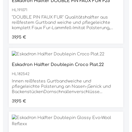
Eskadron Halfter DOUBLE PIN FAUX FUR P25
HL191071
"DOUBLE PIN FAUX FUR" Qualitätshalfter aus
reißfestem Gurtband weiche und pflegeleichte
komplett Faux Fur-Lammfell-Imitat Polsterung,
waschbar Polster sind abklettbar an Nasen- und
Regulärer Preis:
39,95 €
Genickstücken Dornschnallenverschlüsse zum
optimalen Zentrieren, beidseitig weitere
Verstellmöglichkeit im Kinnbereich hochwertig
taupe farbene Metallbeschläge edler Platinum-
Schriftzug auf dem Nasenband zusätzliche
Eskadron Halfter Doublepin Croco Plat.22
Eskadron-Metallplakette auf der linken Seite
Material 100% POLYPROPYLEN
HL182542
Innen reißfestes Gurtbandweiche und
pflegeleichte Polsterung an Nasen-,Genick und
BackenstückenDornschnallenverschlüsse
beidseitig zum optimalen Zentrieren, weitere
Regulärer Preis:
39,95 €
Verstellmöglichkeit im Kinnbereich, matt
silberfarbene BeschlägeMaterial: 100%
Polyvinylchlorid