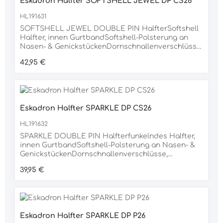
Eskadron Halfter SOFTSHELL JEWEL DP CS26
POLYAMID, 20% ELASTHAN
HL191631
SOFTSHELL JEWEL DOUBLE PIN HalfterSoftshell
Halfter, innen GurtbandSoftshell-Polsterung an
Nasen- & GenickstückenDornschnallenverschlüsse,
beidseitigVerstellmöglichkeit im
Regulärer Preis:
42,95 €
Kinnbereichsilberne MetallbeschlägeJewelsteine
auf dem Nasenband, ton in tonLabel auf der linken
Seiteinkl. Eskadron AnhängerMaterial80%
POLYAMID, 20% ELASTHAN
Eskadron Halfter SPARKLE DP CS26
HL191632
SPARKLE DOUBLE PIN Halfterfunkelndes Halfter,
innen GurtbandSoftshell-Polsterung an Nasen- &
GenickstückenDornschnallenverschlüsse,
beidseitigVerstellmöglichkeit im
Regulärer Preis:
39,95 €
Kinnbereichsilberne MetallbeschlägeSchriftzug
auf dem NasenbandLabel auf der linken Seiteinkl.
Eskadron AnhängerMaterial60% POLYESTER, 40%
Nylon
Eskadron Halfter SPARKLE DP P26