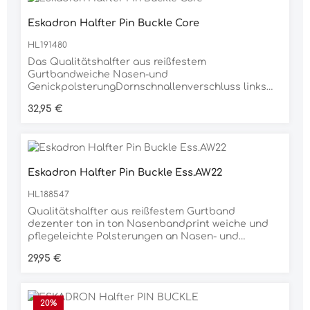
Eskadron Halfter Pin Buckle Core
HL191480
Das Qualitätshalfter aus reißfestem
Gurtbandweiche Nasen-und
GenickpolsterungDornschnallenverschluss links
und im Kinnbereichvernickelte Metallbeschläge
Regulärer Preis:
32,95 €
Eskadron Halfter Pin Buckle Ess.AW22
HL188547
Qualitätshalfter aus reißfestem Gurtband
dezenter ton in ton Nasenbandprint weiche und
pflegeleichte Polsterungen an Nasen- und
Genickstücken Dornschnallenverschluss links und
Regulärer Preis:
29,95 €
im Kinnbereich hochwertige taupe/matt
Metallbeschläge Material 8% POLYAMID, 92% PVC
20
%