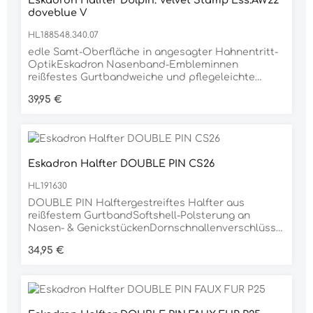
Eskadron Halfter Dblpin. Velvet Stamp Ess.AW22
doveblue V
HL188548.340.07
edle Samt-Oberfläche in angesagter Hahnentritt-
OptikEskadron Nasenband-Embleminnen
reißfestes Gurtbandweiche und pflegeleichte
Polsterungen an Nasen-, Genick- und
Regulärer Preis:
39,95 €
BackenstückenDornschnallenverschlüsse
beidseitig zum optimalen Zentrierenweitere
Verstellmöglichkeit im Kinnbereichhochwertige
taupe/matt Metallbeschläge
Eskadron Halfter DOUBLE PIN CS26
HL191630
DOUBLE PIN Halftergestreiftes Halfter aus
reißfestem GurtbandSoftshell-Polsterung an
Nasen- & GenickstückenDornschnallenverschlüsse,
beidseitigVerstellmöglichkeit im
Regulärer Preis:
34,95 €
Kinnbereichsilberne MetallbeschlägeSchriftzug
auf dem NasenbandLabel auf der linken Seiteinkl.
Eskadron AnhängerMaterial100% POLYPROPYLEN