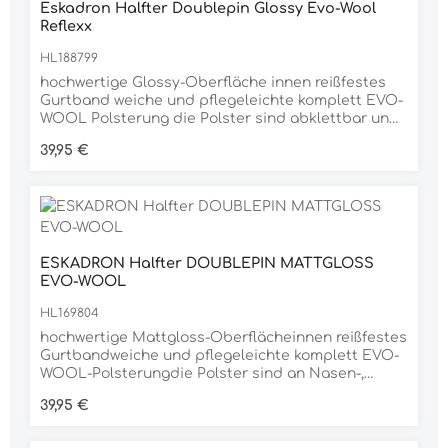
Eskadron Halfter Doublepin Glossy Evo-Wool
Reflexx
HL188799
hochwertige Glossy-Oberfläche innen reißfestes
Gurtband weiche und pflegeleichte komplett EVO-
WOOL Polsterung die Polster sind abklettbar und
waschbar funkelndes Logo auf dem Nasenband
Regulärer Preis:
39,95 €
Dornschnallenverschlüsse beidseitig zum
optimalen Zentrieren weitere Verstellmöglichkeit
im Kinnbereich anthrazit glänzende Beschläge
Material 100% POLYESTER
ESKADRON Halfter DOUBLEPIN MATTGLOSS
EVO-WOOL
HL169804
hochwertige Mattgloss-Oberflächeinnen reißfestes
Gurtbandweiche und pflegeleichte komplett EVO-
WOOL-Polsterungdie Polster sind an Nasen-,
Genick und Backenstücken abklettbar und
Regulärer Preis:
39,95 €
waschbardezenter Nasenbandprint ton in
tonDornschnallenverschlüsse beidseitig zum
optimalen Zentrierenweitere Verstellmöglichkeit im