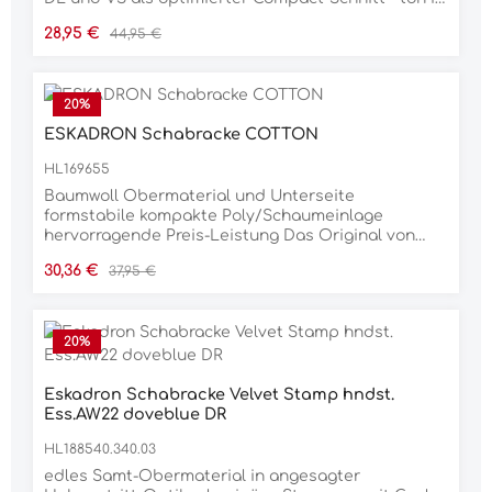
ton Kordel auf Glossy-Einfassung • atmungsaktiver
Verkaufspreis:
Regulärer Preis:
28,95 €
44,95 €
Mesheinsatz im Rückenkanal Material: 100%
Baumwolle
20
%
ESKADRON Schabracke COTTON
HL169655
Baumwoll Obermaterial und Unterseite
formstabile kompakte Poly/Schaumeinlage
hervorragende Preis-Leistung Das Original von
Eskadron! Material 100% BAUMWOLLE
Verkaufspreis:
Regulärer Preis:
30,36 €
37,95 €
20
%
Eskadron Schabracke Velvet Stamp hndst.
Ess.AW22 doveblue DR
HL188540.340.03
edles Samt-Obermaterial in angesagter