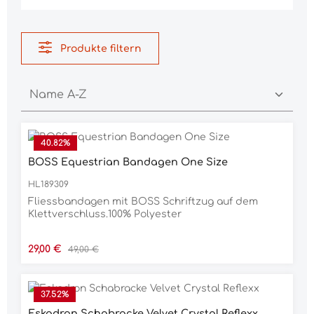
Produkte filtern
40.82
%
BOSS Equestrian Bandagen One Size
HL189309
Fliessbandagen mit BOSS Schriftzug auf dem
Klettverschluss.100% Polyester
Verkaufspreis:
Regulärer Preis:
29,00 €
49,00 €
37.52
%
Eskadron Schabracke Velvet Crystal Reflexx