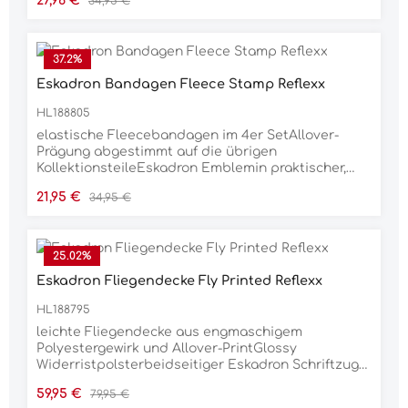
27,96 €
34,95 €
37.2
%
Eskadron Bandagen Fleece Stamp Reflexx
HL188805
elastische Fleecebandagen im 4er SetAllover-
Prägung abgestimmt auf die übrigen
KollektionsteileEskadron Emblemin praktischer,
vertikaler Tasche verpackt3,5 m langMaterial100 %
Verkaufspreis:
Regulärer Preis:
21,95 €
34,95 €
PolyesterPflegehinweisemaschinenwaschbar bei
30 °Cim Schonwaschgang waschenFeinwaschmittel
verwendennicht trocknergeeignet
25.02
%
Eskadron Fliegendecke Fly Printed Reflexx
HL188795
leichte Fliegendecke aus engmaschigem
Polyestergewirk und Allover-PrintGlossy
Widerristpolsterbeidseitiger Eskadron Schriftzug
am Halston in ton Kordel auf breiter Glossy-
Verkaufspreis:
Regulärer Preis:
59,95 €
79,95 €
EinfassungDoppelbrustverschnallung mit