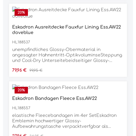
20
%
Eskadron Ausreitdecke Fauxfur Lining Ess.AW22
doveblue
HL188537
unempfindliches Glossy-Obermaterial in
angesagter Hahnentritt-OptikvoluminseSteppung
und Cool-Dry Unterseitebeidseitiger Glossy-
Vertikalstreifen mit Eskadron Lurex-SchriftzugAnti-
Verkaufspreis:
Regulärer Preis:
79,96 €
99,95 €
Slip Silikonflchen im Sattelbereichelegante Lurex-
Biese auf Glossy-EinfassungInnostrap-System fr
optimale LuftzirkulationGurtschlaufe mit
dreifacher Fixierungsoption fr exakte
20
%
Positionierung
Eskadron Bandagen Fleece Ess.AW22
HL188557
elastische Fleecebandagen im 4er SetEskadron
Emblemin hochwertiger Glossy-
Aufbewahrungstasche verpacktverfgbar als
Warmblut (3,5m) oder Pony (2,8m) Gre
Verkaufspreis:
Regulärer Preis: