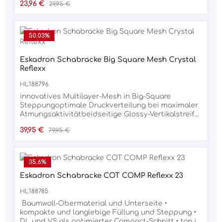
Verkaufspreis:
Regulärer Preis:
23,96 €
29,95 €
und im Kinnbereichhochwertig glänzende Silber-
Beschläge 8% Polyacryl 92% Polyvinylchlorid
50.03
%
Eskadron Schabracke Big Square Mesh Crystal
Reflexx
HL188796
innovatives Multilayer-Mesh in Big-Square
Steppungoptimale Druckverteilung bei maximaler
Atmungsaktivitätbeidseitige Glossy-Vertikalstreife
mit 3D-StickzugKordel-Kristall-Kordel Kombination
Verkaufspreis:
Regulärer Preis:
39,95 €
79,95 €
auf Glossy-Einfassungatmungsaktiver
Mesheinsatz im RückenkanalInnostrap-System für
optimale FrontfixierungGurtschlaufe mit dreifacher
Fixierungsoption für exakte
35.6
%
PositionierungMaterial100% POLYESTER
Eskadron Schabracke COT COMP Reflexx 23
HL188785
Baumwoll-Obermaterial und Unterseite •
kompakte und langlebige Füllung und Steppung •
DL und VS als optimierter Compact-Schnitt • ton in