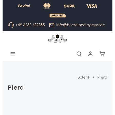
Zum Hauptinhalt springen
+49 6232 622385
info@horseland-speyer.de
Warenk
Sale %
Pferd
Pferd