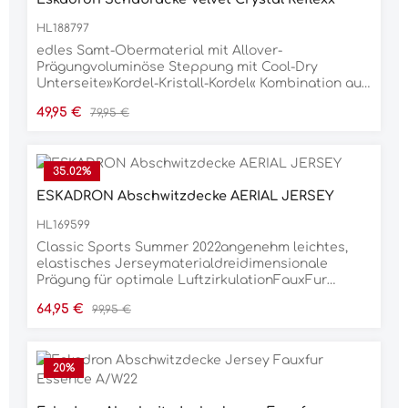
HL188797
edles Samt-Obermaterial mit Allover-
Prägungvoluminöse Steppung mit Cool-Dry
Unterseite»Kordel-Kristall-Kordel« Kombination auf
Glossy-EinfassungInnostrap-System für optimale
Verkaufspreis:
Regulärer Preis:
49,95 €
79,95 €
FrontfixierungGurtschlaufe mit dreifacher
Fixierungsoption für exakte
PositionierungMaterial100 %
PolyesterPflegehinweisemaschinenwaschbar bei
35.02
%
30 °Ckeinen Weichspüler verwendennicht
ESKADRON Abschwitzdecke AERIAL JERSEY
trocknergeeignet
HL169599
Classic Sports Summer 2022angenehm leichtes,
elastisches Jerseymaterialdreidimensionale
Prägung für optimale LuftzirkulationFauxFur
Widerristpolsterbeidseitiger diagonal Streifen mit
Verkaufspreis:
Regulärer Preis:
64,95 €
99,95 €
Metallic-SchriftzugLurex-Kordel auf breiter Glossy-
EinfassungDoppelbrustverschnallung mit
Klettfixierunginnenliegende, abnehmbare
Kreuzbegurtungintegrierter
20
%
SchweifriemenMaterial:95 % Polyester, 5 %
Polyurethan