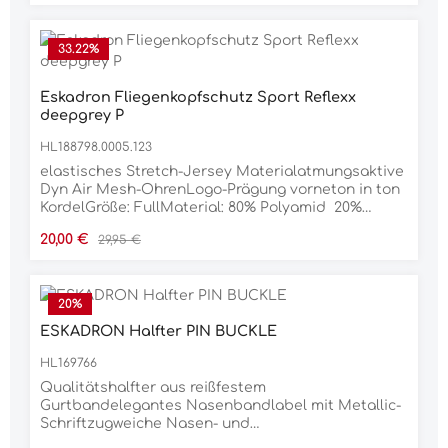
Klettfixierungabnehmbare
Kreuzbegurtungintegrierter
SchweifriemenMaterial100% POLYESTER
33.22
%
Eskadron Fliegenkopfschutz Sport Reflexx
deepgrey P
HL188798.0005.123
elastisches Stretch-Jersey Materialatmungsaktive
Dyn Air Mesh-OhrenLogo-Prägung vorneton in ton
KordelGröße: FullMaterial: 80% Polyamid 20%
Elasthan
Verkaufspreis:
Regulärer Preis:
20,00 €
29,95 €
20
%
ESKADRON Halfter PIN BUCKLE
HL169766
Qualitätshalfter aus reißfestem
Gurtbandelegantes Nasenbandlabel mit Metallic-
Schriftzugweiche Nasen- und
GenickpolsterungDornschnallenverschluss links