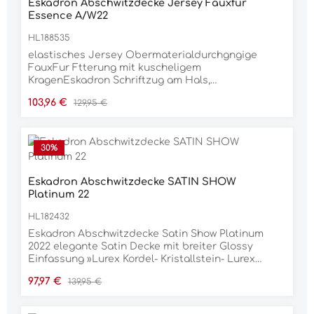
Eskadron Abschwitzdecke Jersey Fauxfur
Essence A/W22
HL188535
elastisches Jersey Obermaterialdurchgngige
FauxFur Ftterung mit kuscheligem
KragenEskadron Schriftzug am Hals,
beidseitigdreidimensionales Logo hintenbreite
Verkaufspreis:
Regulärer Preis:
103,96 €
129,95 €
Glossy-Einfassung mit
LurexbieseDoppelbrustverschnallung mit
Klettfixierungabnehmbare Kreuzbegurtung,
Schweifriemen integriertstabiles Obergewebe -
30
%
1680 DenierWP/5.000mm/H2O Wasserdichtigkeit,
4000g/m2/24h Luftdurchlssigkeitmit
Sattelausschnittkuschelige FauxFur-Ftterung
Eskadron Abschwitzdecke SATIN SHOW
gegen Scheuerstellenweiches Neopren
Platinum 22
Widerristpolster mit KlettverschlussEinfassband
HL182432
mit elegantem Lurex-Streifen
Eskadron Abschwitzdecke Satin Show Platinum
2022 elegante Satin Decke mit breiter Glossy
Einfassung »Lurex Kordel- Kristallstein- Lurex
Kordel« Kombination einseitiges 3D Logo hinten
Verkaufspreis:
Regulärer Preis:
97,97 €
139,95 €
Fauxfur Widerristpolster innenliegende
Kreuzbegurtung Doppelbrustverschnallung mit
Klettfixierung Fleece Lining integrierter