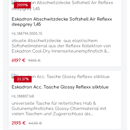
Schweifriemen Material 100% POLYESTER
29.99
%
Eskadron Abschwitzdecke Softshell Air Reflexx
deepgrey 1,45
HL188794.0005.15
obuste Abschwitzdecke aus elastischem
Softshellmaterial aus der Reflexx Kollektion von
Eskadron Cool-Dry Innenseiteunempfindlich &
PflegeleichtGlossy Widerristpolstermit einseitiger
Verkaufspreis:
Regulärer Preis:
69,97 €
99,95 €
3D Stick abnehmbare Kreuzbegurtung Material:
100% Polyester
33.37
%
Eskadron Acc. Tasche Glossy Reflexx silkblue
HL188807.168
universelle Tasche für reiterliches Hab &
Gutunempfindliches Glossy-Obermaterial mit
vielen Taschen und Zugverschluss als
StaubschutzEskadron Emblem und Logo-
Verkaufspreis:
Regulärer Preis:
29,95 €
44,95 €
Prägunganthrazit glänzende Beschläge